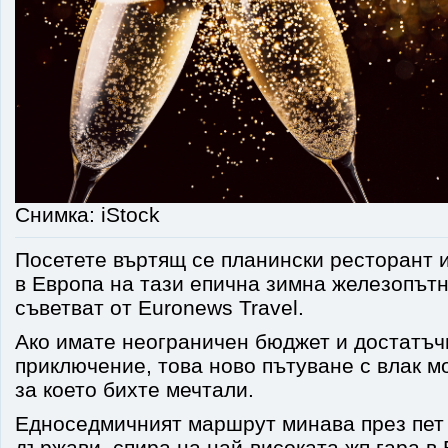
Снимка: iStock
Посетете въртящ се планински ресторант и
в Европа на тази епична зимна железопътн
съветват от Euronews Travel.
Ако имате неограничен бюджет и достатъч
приключение, това ново пътуване с влак мо
за което бихте мечтали.
Едноседмичният маршрут минава през пет
държави, спира на най-високата жп гара в