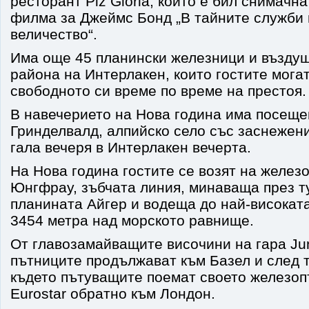
ресторант Piz Gloria, който е бил снимачн
филма за Джеймс Бонд „В тайните служби 
величество“.
Има още 45 планински железници и въздуш
района на Интерлакен, които гостите могат
свободното си време по време на престоя.
В навечерието на Нова година има посеще
Гринделвалд, алпийско село със заснежен
гала вечеря в Интерлакен вечерта.
На Нова година гостите се возят на желез
Юнгфрау, зъбчата линия, минаваща през т
планината Айгер и водеща до най-високата
3454 метра над морското равнище.
От главозамайващите височини на гара Jun
пътниците продължават към Базел и след 
където пътуващите поемат своето железоп
Eurostar обратно към Лондон.