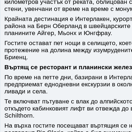
километров участък от реката, облицован 
стени, увенчани от време на време с мон
Крайната дестинация е Интерлакен, курорт
района на Берн Оберланд в швейцарските
планините Айгер, Мьонх и Юнгфрау.
Гостите остават пет нощи в селището, коет
протежение на долина между изумрудените
Бриенц.
Въртящ се ресторант и планински желе
По време на петте дни, базирани в Интерла
предприемат еднодневни екскурзии в окол
ливади и села.
Те включват пътуване с влак до алпийското
откъдето кабинковият лифт ви отвежда до 
Schilthorn.
На върха гостите посещават въртящия се н