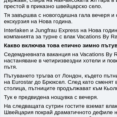
престой в приказно швейцарско село.
Тя завършва с новогодишна гала вечеря и
екскурзия на Нова година.
Interlaken и Jungfrau Express на Нова годи
компанията за турне с влак Vacations By Rai
Какво включва това епично зимно пътув
Седемдневната ваканция на Vacations By R
настаняване в четиризвездни хотели и пов
пътя.
Пътуването тръгва от Лондон, където пътн
на Eurostar до Брюксел. След като сменят 
столица, пътниците продължават към Кьол
Тук е предвидена нощувка с вечеря.
На следващата сутрин гостите вземат влак
Швейцария покрай драматичното дефиле н