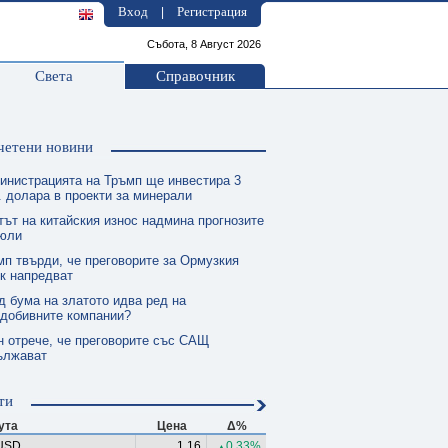
Вход
Регистрация
|
Събота, 8 Август 2026
Света
Справочник
четени новини
инистрацията на Тръмп ще инвестира 3
 долара в проекти за минерали
тът на китайския износ надмина прогнозите
 юли
мп твърди, че преговорите за Ормузкия
к напредват
д бума на златото идва ред на
одобивните компании?
н отрече, че преговорите със САЩ
ължават
ти
ута
Цена
Δ%
USD
1.16
0.33%
▲