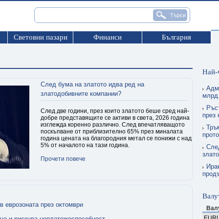
Световни пазари
Финанси
България
Най-
След бума на златото идва ред на
Адм
златодобивните компании?
млрд.
Ръс
След две години, през които златото беше сред най-
през
добре представящите се активи в света, 2026 година
изглежда коренно различно. След впечатляващото
Тръ
поскъпване от приблизително 65% през миналата
прото
година цената на благородния метал се понижи с над
5% от началото на тази година.
Сле
злат
Прочети повече
Ира
прод
Валу
в еврозоната през октомври
Вал
EUR
на и рискува неплатежоспособност