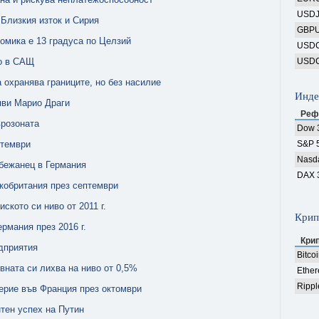
USD
 Близкия изток и Сирия
GBP
омика е 13 градуса по Целзий
USD
то в САЩ
USD
 охранява границите, но без насилие
Инде
яви Марио Драги
Реф
врозоната
Dow 
птември
S&P 
Nasd
 бежанец в Германия
DAX 
кобритания през септември
ското си ниво от 2011 г.
Крип
рмания през 2016 г.
Кри
едприятия
Bitco
вната си лихва на ниво от 0,5%
Ethe
Rippl
ерие във Франция през октомври
тен успех на Путин