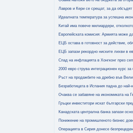
Лавров и Кери се срещат, за да обсъдят
Идеалната температура за успешна икон
Китай има повече милиардери, отколко
Европейската комисия: Армията може да
ЕЦБ остава в готовност за действие, об
ЕЦБ запази рекордно ниските лихви в е
Спад на инфлацията в Хонгконг през се
2000 евро струва интеграционен курс за
Ръст на продажбите на дребно във Вели
Безработицата в Испания падна до най-ни
Очаква се забавяне на икономиката на Ге
Гръцки инвеститори искат български пр
Канадската централна банка запази осно
Понижение на промишленото бизнес дов
Операцията в Сирия донесе безпрецеден