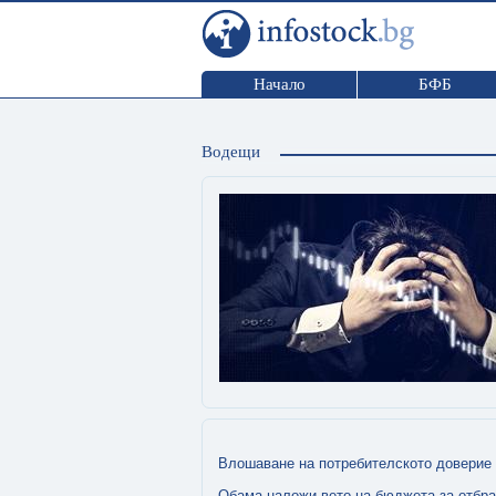
Начало
БФБ
Водещи
Влошаване на потребителското доверие 
Обама наложи вето на бюджета за отбра