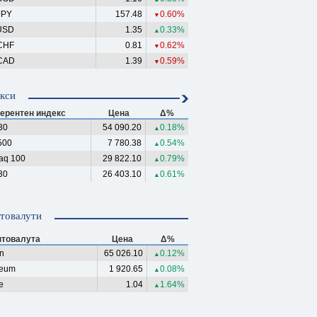
JPY
157.48
0.60%
▼
USD
1.35
0.33%
▲
CHF
0.81
0.62%
▼
CAD
1.39
0.59%
▼
кси
ерентен индекс
Цена
Δ%
30
54 090.20
0.18%
▲
500
7 780.38
0.54%
▲
aq 100
29 822.10
0.79%
▲
30
26 403.10
0.61%
▲
товалути
птовалута
Цена
Δ%
in
65 026.10
0.12%
▲
reum
1 920.65
0.08%
▲
e
1.04
1.64%
▲