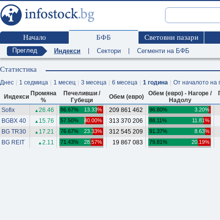
Начало
БФБ
Световни пазари
Преглед
Индекси
|
Сектори
|
Сегменти на БФБ
Статистика
Днес
|
1 седмица
|
1 месец
|
3 месеца
|
6 месеца
|
1 година
|
От началото на 
Промяна
Печеливши /
Обем (евро) - Нагоре /
Индекси
Обем (евро)
%
Губещи
Надолу
Sofix
26.46
86.67%
13.33%
209 861 462
96.80%
3.20%
▲
BGBX 40
15.76
57.50%
40.00%
313 370 206
88.11%
11.81%
▲
BG TR30
17.21
76.67%
23.33%
312 545 209
91.37%
8.63%
▲
BG REIT
2.11
71.43%
28.57%
19 867 083
79.81%
20.19%
▲