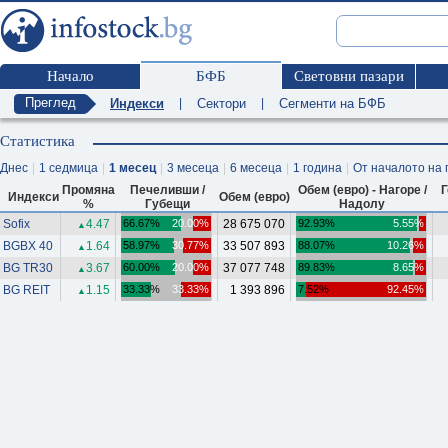
Начало
БФБ
Световни пазари
Преглед
Индекси
|
Сектори
|
Сегменти на БФБ
Статистика
Днес
|
1 седмица
|
1 месец
|
3 месеца
|
6 месеца
|
1 година
|
От началото на 
Промяна
Печеливши /
Обем (евро) - Нагоре /
Индекси
Обем (евро)
%
Губещи
Надолу
Sofix
4.47
66.67%
20.00%
28 675 070
92.93%
5.55%
▲
BGBX 40
1.64
58.97%
30.77%
33 507 893
88.07%
10.26%
▲
BG TR30
3.67
60.00%
20.00%
37 077 748
89.83%
8.65%
▲
BG REIT
1.15
33.33%
33.33%
1 393 896
7.52%
92.45%
▲