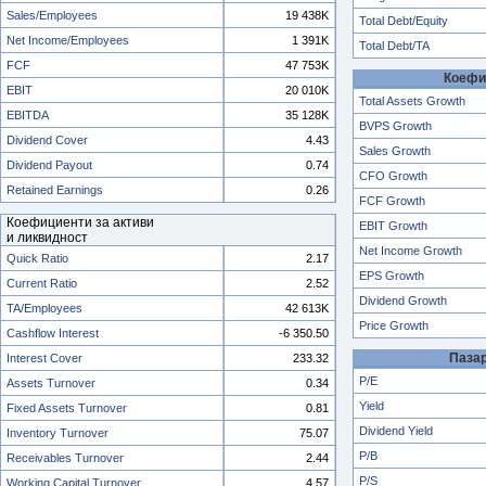
Sales/Employees
19 438K
Total Debt/Equity
Net Income/Employees
1 391K
Total Debt/TA
FCF
47 753K
Коефи
EBIT
20 010K
Total Assets Growth
EBITDA
35 128K
BVPS Growth
Dividend Cover
4.43
Sales Growth
Dividend Payout
0.74
CFO Growth
Retained Earnings
0.26
FCF Growth
Коефициенти за активи
EBIT Growth
и ликвидност
Net Income Growth
Quick Ratio
2.17
EPS Growth
Current Ratio
2.52
Dividend Growth
TA/Employees
42 613K
Price Growth
Cashflow Interest
-6 350.50
Паза
Interest Cover
233.32
P/E
Assets Turnover
0.34
Yield
Fixed Assets Turnover
0.81
Dividend Yield
Inventory Turnover
75.07
P/B
Receivables Turnover
2.44
P/S
Working Capital Turnover
4.57