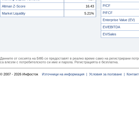
P/CF
Altman Z-Score
16.43
P/FCF
Market Liquidity
5.21%
Enterprise Value (EV)
EV/EBITDA
EV/Sales
Данните от сесията на БФБ се предоставят в реално време само на регистрирани потреб
са влезли с потребителското си име и парола. Регистрацията е безплатна.
© 2007 - 2026 Инфосток
Източници на информация |
Условия за ползване |
Контакт