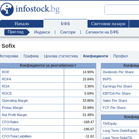
Начало
БФБ
Световни пазари
Преглед
Индекси
|
Сектори
|
Сегменти на БФБ
Sofix
Котировки
|
Графика
|
Ценова статистика
|
Коефициенти
|
Профил
Коефициенти за рентабилност
Коефици
ROE
14.90%
Dividends Per Share
ROFA
15.84%
BVPS
ROA
3.36%
Earnings Per Share
ROCE
5.69%
EBITDA Per Share
Operating Margin
33.86%
Sales Per Share
Pretax Margin
33.98%
FCF Per Share
Net Profit Margin
31.48%
Коефиц
CFO/Sales
-168.47
TA/Equity
CFO/Equity
-196.67
Long Term Debt/Equity
CFO/Total Liabilities
-11.62
Long Term Debt/TA