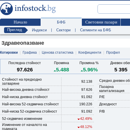
Начало
БФБ
Световни пазари
Преглед
Индекси
|
Сектори
|
Сегменти на БФБ
Здравеопазване
Котировки
|
Графика
|
Ценова статистика
|
Коефициенти
|
Профил
Последна стойност
Промяна
Промяна %
Дневен обе
97.626
5.488
5.96%
5 395
Стойност на предходно
Средно дневен об
92.138
затваряне
Пазарна
Най-висока дневна стойност
97.626
капитализация
Най-ниска дневна стойност
91.092
P/E
Най-висока 52-седмична стойност
190.226
Доходност
Най-ниска 52-седмична стойност
91.092
P/B
52-седмично изменение
42.49%
Изменение от началото на
48.12%
годината