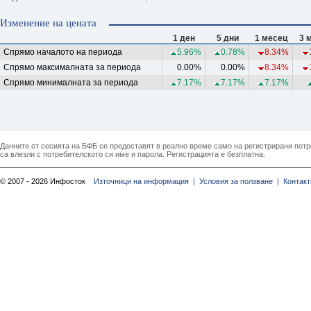
Изменение на цената
1 ден
5 дни
1 месец
3 
Спрямо началото на периода
5.96%
0.78%
8.34%
Спрямо максималната за периода
0.00%
0.00%
8.34%
Спрямо минималната за периода
7.17%
7.17%
7.17%
Данните от сесията на БФБ се предоставят в реално време само на регистрирани потреб
са влезли с потребителското си име и парола. Регистрацията е безплатна.
© 2007 - 2026 Инфосток
Източници на информация |
Условия за ползване |
Контакт