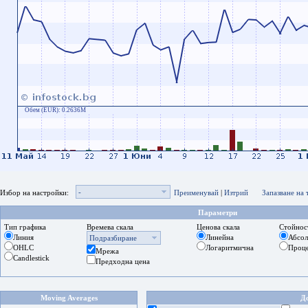
Обем (EUR):
0.2636M
-
Избор на настройки:
Преименувай
|
Изтрий
Запазване на
Параметри
Тип графика
Времева скала
Ценова скала
Стойнос
Линия
Линейна
Абсо
Подразбиране
OHLC
Логаритмична
Проц
Мрежа
Candlestick
Предходна цена
Moving Averages
Д