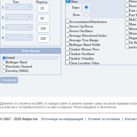
Detre
Обем
Тип
Период
Donc
-
1:
Евро:
Ease
Лота:
Fast 
-
2:
MAC
Accumulation/Distribution
Mass
Aroon Up/Down
-
3:
Mone
Aroon Oscillator
Mom
Average Directional Index
-
4:
Nega
Average True Range
On B
Bollinger Band Width
perf
Chaikin Money Flow
Price Bands
Chaikin Oscillator
(изкл)
Chaikin Volatility
Bollinger Band
Close Location Value
Donchain Channel
Envelop (SMA)
Данните от сесията на БФБ се предоставят в реално време само на регистрирани потреб
са влезли с потребителското си име и парола. Регистрацията е безплатна.
© 2007 - 2026 Инфосток
Източници на информация |
Условия за ползване |
Контакт