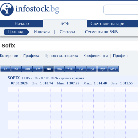
Начало
БФБ
Световни пазари
Преглед
Индекси
|
Сектори
|
Сегменти на БФБ
Sofix
Котировки
|
Графика
|
Ценова статистика
|
Коефициенти
|
Профил
SOFIX
: 11.05.2026 - 07.08.2026 - дневна графика
07.08.2026
Отв:
1 310.74
Мин:
1 307.79
Макс:
1 314.40
Затв:
1 311.55