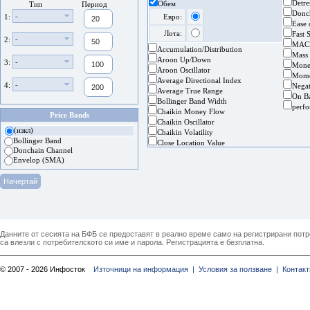
Detre
Обем
Тип
Период
Donc
-
1:
Евро:
Ease
Лота:
Fast 
-
2:
MAC
Accumulation/Distribution
Mass
Aroon Up/Down
-
3:
Mone
Aroon Oscillator
Mom
Average Directional Index
-
4:
Nega
Average True Range
On B
Bollinger Band Width
perf
Chaikin Money Flow
Price Bands
Chaikin Oscillator
(изкл)
Chaikin Volatility
Bollinger Band
Close Location Value
Donchain Channel
Envelop (SMA)
Данните от сесията на БФБ се предоставят в реално време само на регистрирани потреб
са влезли с потребителското си име и парола. Регистрацията е безплатна.
© 2007 - 2026 Инфосток
Източници на информация |
Условия за ползване |
Контакт