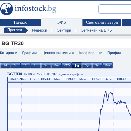
Начало
БФБ
Световни пазари
Преглед
Индекси
|
Сектори
|
Сегменти на БФБ
BG TR30
Котировки
|
Графика
|
Ценова статистика
|
Коефициенти
|
Профил
BGTR30
: 07.08.2025 - 06.08.2026 - дневна графика
06.08.2026
Отв:
1 105.14
Мин:
1 099.03
Макс:
1 107.20
Затв:
1 100.42