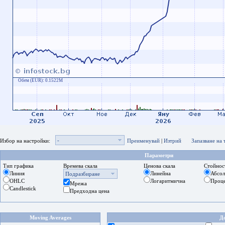
Обем (EUR):
0.1522M
-
Избор на настройки:
Преименувай
|
Изтрий
Запазване на
Параметри
Тип графика
Времева скала
Ценова скала
Стойнос
Линия
Линейна
Абсо
Подразбиране
OHLC
Логаритмична
Проц
Мрежа
Candlestick
Предходна цена
Moving Averages
Д