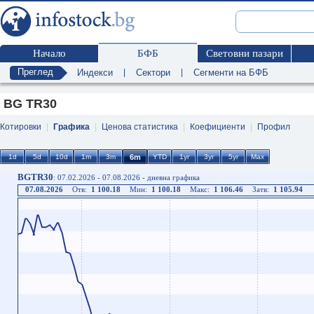
Начало
БФБ
Световни пазари
Преглед
Индекси
|
Сектори
|
Сегменти на БФБ
BG TR30
Котировки
|
Графика
|
Ценова статистика
|
Коефициенти
|
Профил
BGTR30
: 07.02.2026 - 07.08.2026 - дневна графика
07.08.2026
Отв:
1 100.18
Мин:
1 100.18
Макс:
1 106.46
Затв:
1 105.94