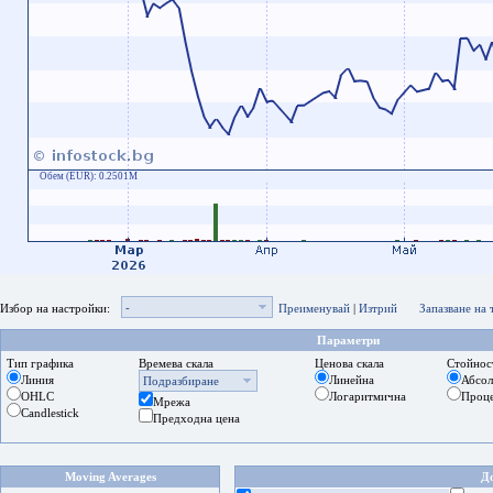
Обем (EUR):
0.2501M
-
Избор на настройки:
Преименувай
|
Изтрий
Запазване на
Параметри
Тип графика
Времева скала
Ценова скала
Стойнос
Линия
Линейна
Абсо
Подразбиране
OHLC
Логаритмична
Проц
Мрежа
Candlestick
Предходна цена
Moving Averages
Д