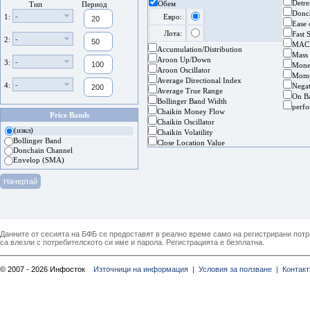
Detre
Обем
Тип
Период
Donc
-
1:
Евро:
Ease
Лота:
Fast 
-
2:
MAC
Accumulation/Distribution
Mass
Aroon Up/Down
-
3:
Mone
Aroon Oscillator
Mom
Average Directional Index
-
4:
Nega
Average True Range
On B
Bollinger Band Width
perf
Chaikin Money Flow
Price Bands
Chaikin Oscillator
(изкл)
Chaikin Volatility
Bollinger Band
Close Location Value
Donchain Channel
Envelop (SMA)
Данните от сесията на БФБ се предоставят в реално време само на регистрирани потреб
са влезли с потребителското си име и парола. Регистрацията е безплатна.
© 2007 - 2026 Инфосток
Източници на информация |
Условия за ползване |
Контакт