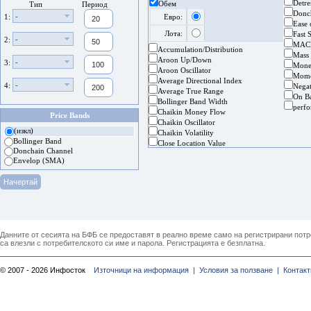
Detre
Обем
Тип
Период
Donc
-
1:
Евро:
Ease
Лота:
Fast 
-
2:
MAC
Accumulation/Distribution
Mass
Aroon Up/Down
-
3:
Mone
Aroon Oscillator
Mom
Average Directional Index
-
4:
Nega
Average True Range
On B
Bollinger Band Width
perf
Chaikin Money Flow
Price Bands
Chaikin Oscillator
(изкл)
Chaikin Volatility
Bollinger Band
Close Location Value
Donchain Channel
Envelop (SMA)
Данните от сесията на БФБ се предоставят в реално време само на регистрирани потреб
са влезли с потребителското си име и парола. Регистрацията е безплатна.
© 2007 - 2026 Инфосток
Източници на информация |
Условия за ползване |
Контакт