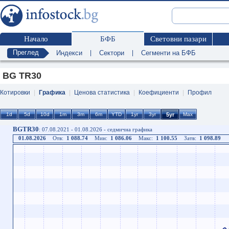
Начало
БФБ
Световни пазари
Преглед
Индекси
|
Сектори
|
Сегменти на БФБ
BG TR30
Котировки
|
Графика
|
Ценова статистика
|
Коефициенти
|
Профил
BGTR30
: 07.08.2021 - 01.08.2026 - седмична графика
01.08.2026
Отв:
1 088.74
Мин:
1 086.06
Макс:
1 100.55
Затв:
1 098.89