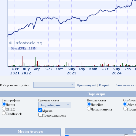
Обем (EUR):
13.85M
-
Избор на настройки:
Преименувай
|
Изтрий
Запазване на
Параметри
Тип графика
Времева скала
Ценова скала
Стойнос
Линия
Линейна
Абсо
Подразбиране
OHLC
Логаритмична
Проц
Мрежа
Candlestick
Предходна цена
Moving Averages
Д