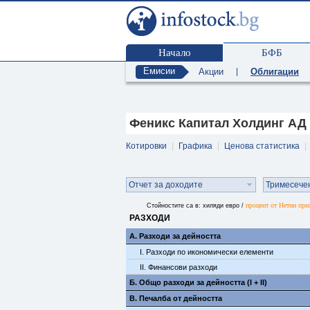
Начало
БФБ
Емисии
Акции
|
Облигации
Феникс Капитал Холдинг АД
Котировки
|
Графика
|
Ценова статистика
|
Отчет за доходите
Тримесече
процент от Нетни при
Стойностите са в: хиляди евро /
РАЗХОДИ
А. Разходи за дейността
I. Разходи по икономически елементи
II. Финансови разходи
Б. Общо разходи за дейността (I + II)
В. Печалба от дейността