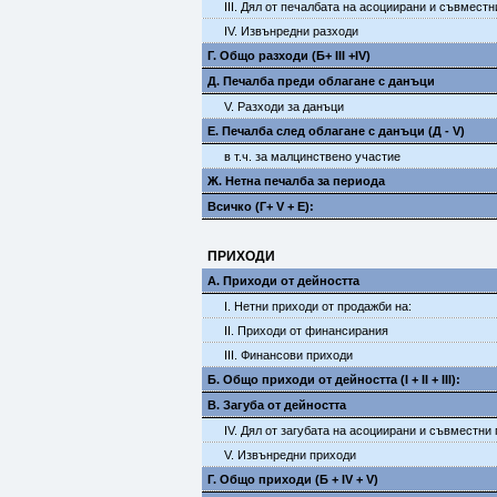
III. Дял от печалбата на асоциирани и съвмест
IV. Извънредни разходи
Г. Общо разходи (Б+ III +IV)
Д. Печалба преди облагане с данъци
V. Разходи за данъци
E. Печалба след облагане с данъци (Д - V)
в т.ч. за малцинствено участие
Ж. Нетна печалба за периода
Всичко (Г+ V + Е):
ПРИХОДИ
А. Приходи от дейността
I. Нетни приходи от продажби на:
II. Приходи от финансирания
III. Финансови приходи
Б. Общо приходи от дейността (I + II + III):
В. Загуба от дейността
IV. Дял от загубата на асоциирани и съвместни
V. Извънредни приходи
Г. Общо приходи (Б + IV + V)