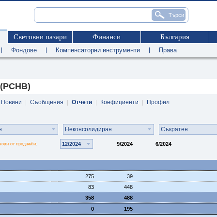
Световни пазари
Финанси
България
|
Фондове
|
Компенсаторни инструменти
|
Права
 (PCHB)
Новини
|
Съобщения
|
Отчети
|
Коефициенти
|
Профил
н
Неконсолидиран
Съкратен
ходи от продажби
12/2024
9/2024
6/2024
.
275
39
83
448
358
488
0
195