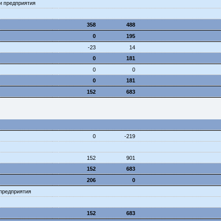
ни предприятия
358
488
0
195
-23
14
0
181
0
0
0
181
152
683
0
-219
152
901
152
683
206
0
 предприятия
152
683