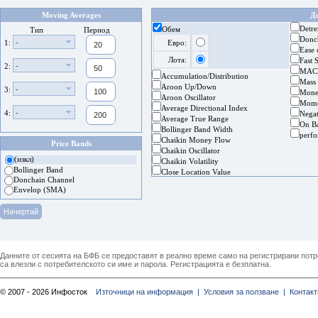
Moving Averages
Д
Detre
Обем
Тип
Период
Donc
-
1:
Евро:
Ease
Лота:
Fast 
-
2:
MAC
Accumulation/Distribution
Mass
Aroon Up/Down
-
3:
Mone
Aroon Oscillator
Mom
Average Directional Index
-
4:
Nega
Average True Range
On B
Bollinger Band Width
perf
Chaikin Money Flow
Price Bands
Chaikin Oscillator
(изкл)
Chaikin Volatility
Bollinger Band
Close Location Value
Donchain Channel
Envelop (SMA)
Данните от сесията на БФБ се предоставят в реално време само на регистрирани потреб
са влезли с потребителското си име и парола. Регистрацията е безплатна.
© 2007 - 2026 Инфосток
Източници на информация |
Условия за ползване |
Контакт