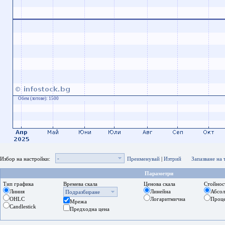
Обем (лотове):
1500
-
Избор на настройки:
Преименувай
|
Изтрий
Запазване на
Параметри
Тип графика
Времева скала
Ценова скала
Стойнос
Линия
Линейна
Абсо
Подразбиране
OHLC
Логаритмична
Проц
Мрежа
Candlestick
Предходна цена