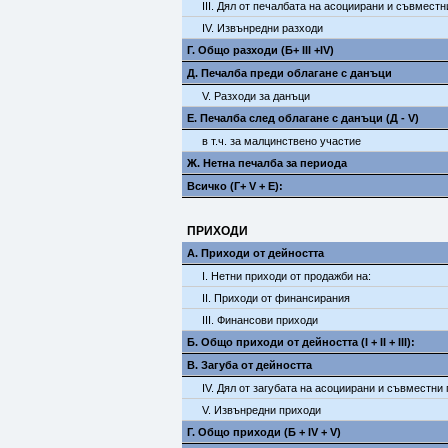
III. Дял от печалбата на асоциирани и съвмест
IV. Извънредни разходи
Г. Общо разходи (Б+ III +IV)
Д. Печалба преди облагане с данъци
V. Разходи за данъци
E. Печалба след облагане с данъци (Д - V)
в т.ч. за малцинствено участие
Ж. Нетна печалба за периода
Всичко (Г+ V + Е):
ПРИХОДИ
А. Приходи от дейността
I. Нетни приходи от продажби на:
II. Приходи от финансирания
III. Финансови приходи
Б. Общо приходи от дейността (I + II + III):
В. Загуба от дейността
IV. Дял от загубата на асоциирани и съвместни
V. Извънредни приходи
Г. Общо приходи (Б + IV + V)