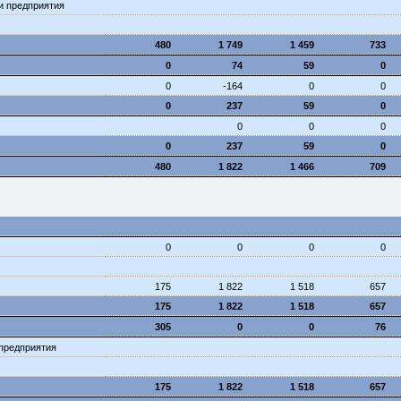
ни предприятия
480
1 749
1 459
733
0
74
59
0
0
-164
0
0
0
237
59
0
0
0
0
0
237
59
0
480
1 822
1 466
709
0
0
0
0
175
1 822
1 518
657
175
1 822
1 518
657
305
0
0
76
 предприятия
175
1 822
1 518
657