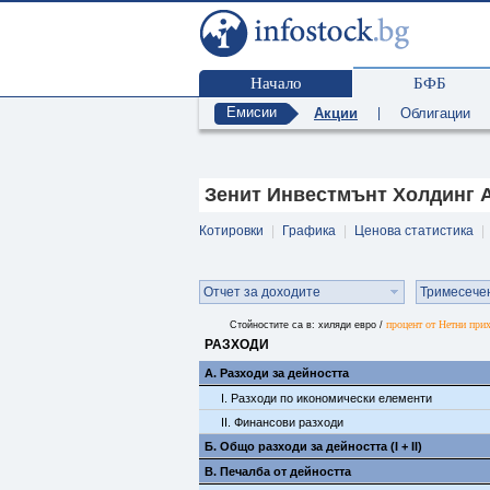
Начало
БФБ
Емисии
Акции
|
Облигации
Зенит Инвестмънт Холдинг А
Котировки
|
Графика
|
Ценова статистика
|
Отчет за доходите
Тримесече
процент от Нетни при
Стойностите са в: хиляди евро /
РАЗХОДИ
А. Разходи за дейността
I. Разходи по икономически елементи
II. Финансови разходи
Б. Общо разходи за дейността (I + II)
В. Печалба от дейността