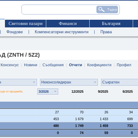
Световни пазари
Финанси
България
|
Фондове
|
Компенсаторни инструменти
|
Права
Д (ZNTH / 5Z2)
Консенсус
|
Новини
|
Съобщения
|
Отчети
|
Коефициенти
|
Профил
н
Неконсолидиран
Съкратен
ходи от продажби
3/2026
12/2025
9/2025
6/2025
.
27
70
26
34
453
1 679
1 433
699
480
1 749
1 459
733
0
74
59
0