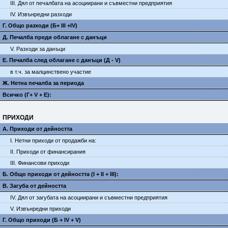
III. Дял от печалбата на асоциирани и съвместни предприятия
IV. Извънредни разходи
Г. Общо разходи (Б+ III +IV)
Д. Печалба преди облагане с данъци
V. Разходи за данъци
E. Печалба след облагане с данъци (Д - V)
в т.ч. за малцинствено участие
Ж. Нетна печалба за периода
Всичко (Г+ V + Е):
ПРИХОДИ
А. Приходи от дейността
I. Нетни приходи от продажби на:
II. Приходи от финансирания
III. Финансови приходи
Б. Общо приходи от дейността (I + II + III):
В. Загуба от дейността
IV. Дял от загубата на асоциирани и съвместни предприятия
V. Извънредни приходи
Г. Общо приходи (Б + IV + V)