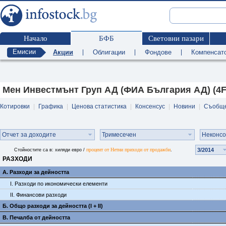
Начало
БФБ
Световни пазари
Емисии
Акции
|
Облигации
|
Фондове
|
Компенсат
Мен Инвестмънт Груп АД (ФИА България АД) (4F4
Котировки
|
Графика
|
Ценова статистика
|
Консенсус
|
Новини
|
Съобщ
Отчет за доходите
Тримесечен
Неконс
процент от Нетни приходи от продажби
3/2014
Стойностите са в: хиляди евро /
.
РАЗХОДИ
А. Разходи за дейността
I. Разходи по икономически елементи
II. Финансови разходи
Б. Общо разходи за дейността (I + II)
В. Печалба от дейността