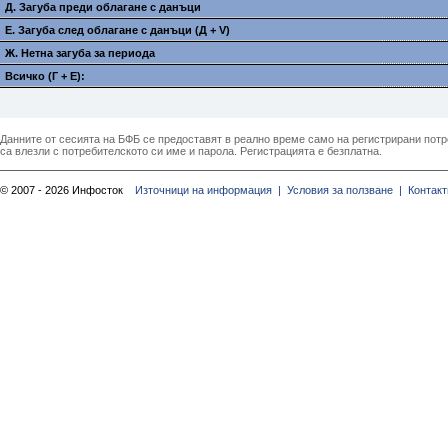
Д. Загуба преди облагане с данъци
E. Загуба след облагане с данъци (Д + V)
Ж. Нетна загуба за периода
Всичко (Г + E):
Данните от сесията на БФБ се предоставят в реално време само на регистрирани потреб
са влезли с потребителското си име и парола. Регистрацията е безплатна.
© 2007 - 2026 Инфосток
Източници на информация |
Условия за ползване |
Контакт