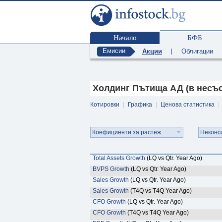
Начало
БФБ
Емисии
Акции
|
Облигации
Холдинг Пътища АД (в несъс
Котировки
|
Графика
|
Ценова статистика
|
Коефициенти за растеж
Неконс
Total Assets Growth
(LQ vs Qtr. Year Ago)
BVPS Growth
(LQ vs Qtr. Year Ago)
Sales Growth
(LQ vs Qtr. Year Ago)
Sales Growth
(T4Q vs T4Q Year Ago)
CFO Growth
(LQ vs Qtr. Year Ago)
CFO Growth
(T4Q vs T4Q Year Ago)