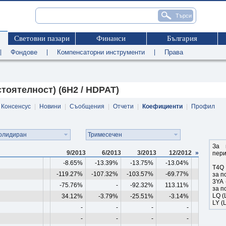
Световни пазари
Финанси
България
|
Фондове
|
Компенсаторни инструменти
|
Права
тоятелност) (6H2 / HDPAT)
Консенсус
|
Новини
|
Съобщения
|
Отчети
|
Коефициенти
|
Профил
олидиран
Тримесечен
За 
9/2013
6/2013
3/2013
12/2012
»
пери
-8.65%
-13.39%
-13.75%
-13.04%
T4Q 
-119.27%
-107.32%
-103.57%
-69.77%
за п
3YA 
-75.76%
-
-92.32%
113.11%
за п
LQ (
34.12%
-3.79%
-25.51%
-3.14%
LY (
-
-
-
-
-
-
-
-