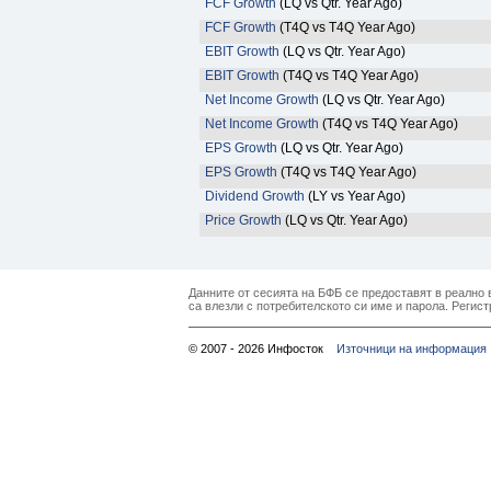
FCF Growth
(LQ vs Qtr. Year Ago)
FCF Growth
(T4Q vs T4Q Year Ago)
EBIT Growth
(LQ vs Qtr. Year Ago)
EBIT Growth
(T4Q vs T4Q Year Ago)
Net Income Growth
(LQ vs Qtr. Year Ago)
Net Income Growth
(T4Q vs T4Q Year Ago)
EPS Growth
(LQ vs Qtr. Year Ago)
EPS Growth
(T4Q vs T4Q Year Ago)
Dividend Growth
(LY vs Year Ago)
Price Growth
(LQ vs Qtr. Year Ago)
Данните от сесията на БФБ се предоставят в реално в
са влезли с потребителското си име и парола. Регист
© 2007 - 2026 Инфосток
Източници на информация 