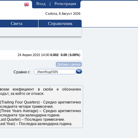
Вход
Регистрация
|
Събота, 8 Август 2026
Света
Справочник
24 Април 2015 14:00
0.002
0.00
(
0.00%
)
Сравни с:
всеки коефициент в скоби е обозначен
одът, за който се отнася.
(Trailing Four Quarters) - Средно аритметично
оследните четири тримесечия.
(Three Years Average) – Средно аритметично
оследните три календарни години.
Last Quarter) – Последно тримесечие.
Last Year) – Последна календарна година.