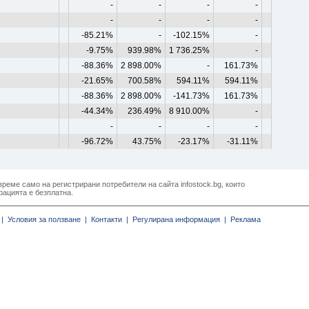
-
-
-
-
-
-
-
-
-85.21%
-
-102.15%
-
-9.75%
939.98%
1 736.25%
-
-88.36%
2 898.00%
-
161.73%
-21.65%
700.58%
594.11%
594.11%
-88.36%
2 898.00%
-141.73%
161.73%
-44.34%
236.49%
8 910.00%
-
-
-
-
-
-96.72%
43.75%
-23.17%
-31.11%
реме само на регистрирани потребители на сайта infostock.bg, които
рацията е безплатна.
|
Условия за ползване |
Контакти |
Регулирана информация |
Реклама