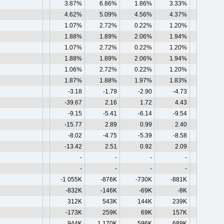
3.87%
6.86%
1.86%
3.33%
4.62%
5.09%
4.56%
4.37%
1.07%
2.72%
0.22%
1.20%
1.88%
1.89%
2.06%
1.94%
1.07%
2.72%
0.22%
1.20%
1.88%
1.89%
2.06%
1.94%
1.06%
2.72%
0.22%
1.20%
1.87%
1.88%
1.97%
1.83%
-3.18
-1.79
-2.90
-4.73
-39.67
2.16
1.72
4.43
-9.15
-5.41
-6.14
-9.54
-15.77
2.89
0.99
2.40
-8.02
-4.75
-5.39
-8.58
-13.42
2.51
0.92
2.09
-
-
-
-
-
-
-
-
-1 055K
-876K
-730K
-881K
-832K
-146K
-69K
-8K
312K
543K
144K
239K
-173K
259K
69K
157K
944K
1 170K
596K
689K