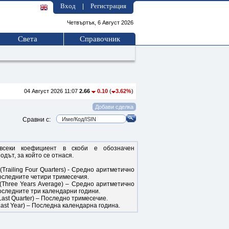
Вход
Регистрация
|
Четвъртък, 6 Август 2026
Света
Справочник
04 Август 2026 11:07
2.66
0.10
(
3.62%
)
Сравни с:
всеки коефициент в скоби е обозначен
одът, за който се отнася.
(Trailing Four Quarters) - Средно аритметично
оследните четири тримесечия.
(Three Years Average) – Средно аритметично
оследните три календарни години.
Last Quarter) – Последно тримесечие.
Last Year) – Последна календарна година.