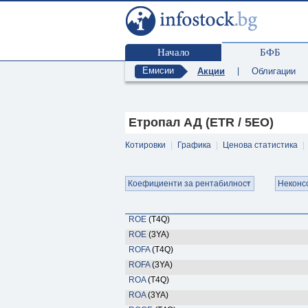
Начало
БФБ
Емисии
Акции
|
Облигации
Етропал АД (ETR / 5EO)
Котировки
|
Графика
|
Ценова статистика
|
Коефициенти за рентабилност
Неконс
ROE
(T4Q)
ROE
(3YA)
ROFA
(T4Q)
ROFA
(3YA)
ROA
(T4Q)
ROA
(3YA)