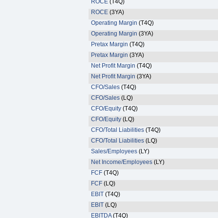
ROCE
(T4Q)
ROCE
(3YA)
Operating Margin
(T4Q)
Operating Margin
(3YA)
Pretax Margin
(T4Q)
Pretax Margin
(3YA)
Net Profit Margin
(T4Q)
Net Profit Margin
(3YA)
CFO/Sales
(T4Q)
CFO/Sales
(LQ)
CFO/Equity
(T4Q)
CFO/Equity
(LQ)
CFO/Total Liabilities
(T4Q)
CFO/Total Liabilities
(LQ)
Sales/Employees
(LY)
Net Income/Employees
(LY)
FCF
(T4Q)
FCF
(LQ)
EBIT
(T4Q)
EBIT
(LQ)
EBITDA
(T4Q)