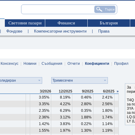
Световни пазари
Финанси
България
|
Фондове
|
Компенсаторни инструменти
|
Права
Консенсус
|
Новини
|
Съобщения
|
Отчети
|
Коефициенти
|
Профил
олидиран
Тримесечен
За 
3/2026
12/2025
9/2025
6/2025
»
пери
3.05%
8.19%
0.46%
2.41%
T4Q 
3.35%
4.22%
2.80%
2.56%
за п
3YA 
2.35%
6.29%
0.35%
1.80%
за п
LQ (
2.36%
3.12%
1.88%
1.74%
LY (
1.42%
3.83%
0.22%
1.14%
1.55%
1.97%
1.30%
1.19%