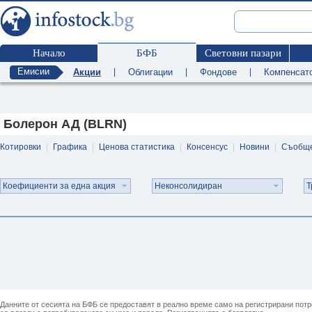
Начало
БФБ
Световни пазари
Емисии
Акции
|
Облигации
|
Фондове
|
Компенсат
Болерон АД (BLRN)
Котировки
|
Графика
|
Ценова статистика
|
Консенсус
|
Новини
|
Съобщ
Коефициенти за една акция
Неконсолидиран
Т
Данните от сесията на БФБ се предоставят в реално време само на регистрирани потреб