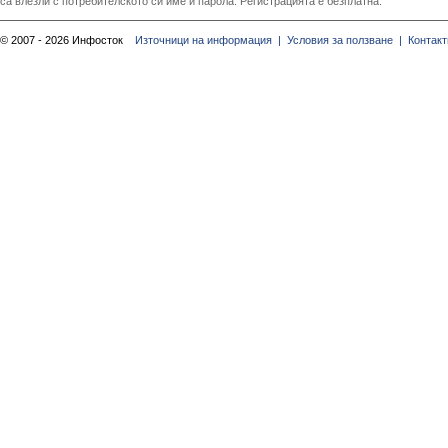
са влезли с потребителското си име и парола. Регистрацията е безплатна.
© 2007 - 2026 Инфосток
Източници на информация |
Условия за ползване |
Контакт