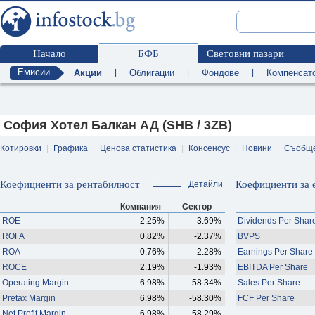
Начало
БФБ
Световни пазари
Емисии
Акции
|
Облигации
|
Фондове
|
Компенсат
София Хотел Балкан АД (SHB / 3ZB)
Котировки
|
Графика
|
Ценова статистика
|
Консенсус
|
Новини
|
Съобщ
Коефициенти за рентабилност
Коефициенти за 
Детайли
Компания
Сектор
ROE
2.25%
-3.69%
Dividends Per Shar
ROFA
0.82%
-2.37%
BVPS
ROA
0.76%
-2.28%
Earnings Per Share
ROCE
2.19%
-1.93%
EBITDA Per Share
Operating Margin
6.98%
-58.34%
Sales Per Share
Pretax Margin
6.98%
-58.30%
FCF Per Share
Net Profit Margin
6.98%
-58.29%