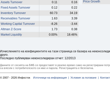
Price Growth
Assets Turnover
0.11
0.16
Fixed Assets Turnover
0.12
0.22
Inventory Turnover
60.73
34.19
Receivables Turnover
1.63
3.39
Working Capital Turnover
-8.26
-3.44
Altman Z-Score
1.73
0.38
Market Liquidity
0.00%
18.46%
Изчислението на коефициентите на тази страница се базира на неконсолидир
друго.
Последно публикуван неконсолидиран отчет: 12/2013
Данните от сесията на БФБ се предоставят в реално време само на регистрирани потреб
са влезли с потребителското си име и парола. Регистрацията е безплатна.
© 2007 - 2026 Инфосток
Източници на информация |
Условия за ползване |
Контакт