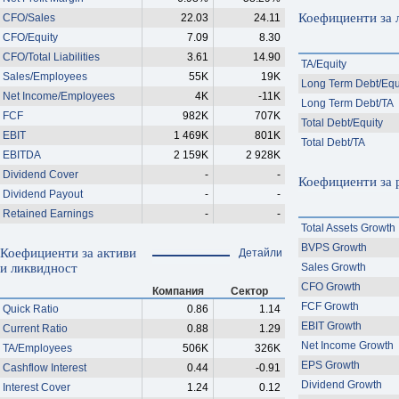
Коефициенти за 
CFO/Sales
22.03
24.11
CFO/Equity
7.09
8.30
CFO/Total Liabilities
3.61
14.90
TA/Equity
Sales/Employees
55K
19K
Long Term Debt/Equ
Net Income/Employees
4K
-11K
Long Term Debt/TA
FCF
982K
707K
Total Debt/Equity
EBIT
1 469K
801K
Total Debt/TA
EBITDA
2 159K
2 928K
Dividend Cover
-
-
Коефициенти за 
Dividend Payout
-
-
Retained Earnings
-
-
Total Assets Growth
BVPS Growth
Коефициенти за активи
Детайли
и ликвидност
Sales Growth
CFO Growth
Компания
Сектор
FCF Growth
Quick Ratio
0.86
1.14
EBIT Growth
Current Ratio
0.88
1.29
Net Income Growth
TA/Employees
506K
326K
EPS Growth
Cashflow Interest
0.44
-0.91
Dividend Growth
Interest Cover
1.24
0.12