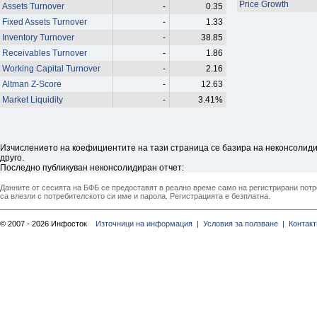
Price Growth
Assets Turnover
-
0.35
Fixed Assets Turnover
-
1.33
Inventory Turnover
-
38.85
Receivables Turnover
-
1.86
Working Capital Turnover
-
2.16
Altman Z-Score
-
12.63
Market Liquidity
-
3.41%
Изчислението на коефициентите на тази страница се базира на неконсолидир
друго.
Последно публикуван неконсолидиран отчет:
Данните от сесията на БФБ се предоставят в реално време само на регистрирани потреб
са влезли с потребителското си име и парола. Регистрацията е безплатна.
© 2007 - 2026 Инфосток
Източници на информация |
Условия за ползване |
Контакт