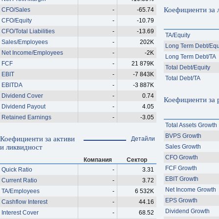
Коефициенти за 
CFO/Sales
-
-65.74
CFO/Equity
-
-10.79
CFO/Total Liabilities
-
-13.69
TA/Equity
Sales/Employees
-
202K
Long Term Debt/Equ
Net Income/Employees
-
-2K
Long Term Debt/TA
FCF
-
21 879K
Total Debt/Equity
EBIT
-
-7 843K
Total Debt/TA
EBITDA
-
-3 887K
Dividend Cover
-
0.74
Коефициенти за 
Dividend Payout
-
4.05
Retained Earnings
-
-3.05
Total Assets Growth
BVPS Growth
Коефициенти за активи
Детайли
и ликвидност
Sales Growth
CFO Growth
Компания
Сектор
FCF Growth
Quick Ratio
-
3.31
EBIT Growth
Current Ratio
-
3.72
Net Income Growth
TA/Employees
-
6 532K
EPS Growth
Cashflow Interest
-
44.16
Dividend Growth
Interest Cover
-
68.52