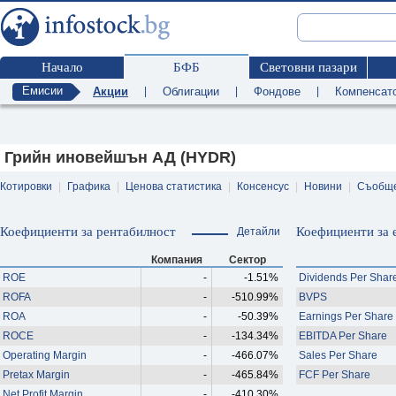
Начало
БФБ
Световни пазари
Емисии
Акции
|
Облигации
|
Фондове
|
Компенсат
Грийн иновейшън АД (HYDR)
Котировки
|
Графика
|
Ценова статистика
|
Консенсус
|
Новини
|
Съобщ
Коефициенти за рентабилност
Коефициенти за 
Детайли
Компания
Сектор
ROE
-
-1.51%
Dividends Per Shar
ROFA
-
-510.99%
BVPS
ROA
-
-50.39%
Earnings Per Share
ROCE
-
-134.34%
EBITDA Per Share
Operating Margin
-
-466.07%
Sales Per Share
Pretax Margin
-
-465.84%
FCF Per Share
Net Profit Margin
-
-410.30%