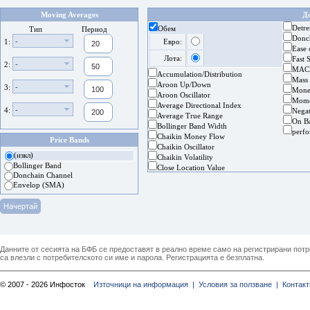
Moving Averages
Д
Detre
Обем
Тип
Период
Donc
-
1:
Евро:
Ease
Лота:
Fast 
-
2:
MAC
Accumulation/Distribution
Mass
Aroon Up/Down
-
3:
Mone
Aroon Oscillator
Mom
Average Directional Index
-
4:
Nega
Average True Range
On B
Bollinger Band Width
perf
Chaikin Money Flow
Price Bands
Chaikin Oscillator
(изкл)
Chaikin Volatility
Bollinger Band
Close Location Value
Donchain Channel
Envelop (SMA)
Данните от сесията на БФБ се предоставят в реално време само на регистрирани потреб
са влезли с потребителското си име и парола. Регистрацията е безплатна.
© 2007 - 2026 Инфосток
Източници на информация |
Условия за ползване |
Контакт