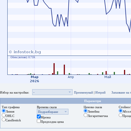
Обем (лотове):
0.71K
-
Избор на настройки:
Преименувай
|
Изтрий
Запазване на
Параметри
Тип графика
Времева скала
Ценова скала
Стойнос
Линия
Линейна
Абсо
Подразбиране
OHLC
Логаритмична
Проц
Мрежа
Candlestick
Предходна цена