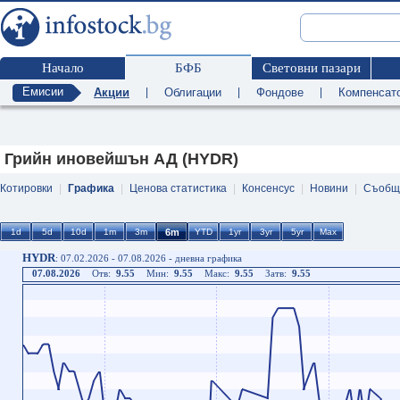
Начало
БФБ
Световни пазари
Емисии
Акции
|
Облигации
|
Фондове
|
Компенсат
Грийн иновейшън АД (HYDR)
Котировки
|
Графика
|
Ценова статистика
|
Консенсус
|
Новини
|
Съобщ
HYDR
: 07.02.2026 - 07.08.2026 - дневна графика
07.08.2026
Отв:
9.55
Мин:
9.55
Макс:
9.55
Затв:
9.55