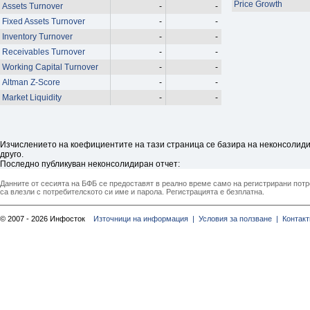
Price Growth
Assets Turnover
-
-
Fixed Assets Turnover
-
-
Inventory Turnover
-
-
Receivables Turnover
-
-
Working Capital Turnover
-
-
Altman Z-Score
-
-
Market Liquidity
-
-
Изчислението на коефициентите на тази страница се базира на неконсолидир
друго.
Последно публикуван неконсолидиран отчет:
Данните от сесията на БФБ се предоставят в реално време само на регистрирани потреб
са влезли с потребителското си име и парола. Регистрацията е безплатна.
© 2007 - 2026 Инфосток
Източници на информация |
Условия за ползване |
Контакт