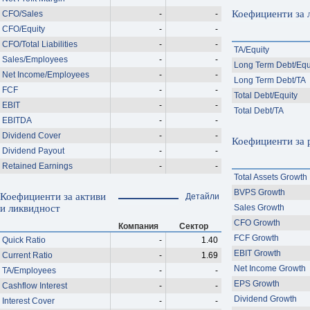
Коефициенти за 
CFO/Sales
-
-
CFO/Equity
-
-
CFO/Total Liabilities
-
-
TA/Equity
Sales/Employees
-
-
Long Term Debt/Equ
Net Income/Employees
-
-
Long Term Debt/TA
FCF
-
-
Total Debt/Equity
EBIT
-
-
Total Debt/TA
EBITDA
-
-
Dividend Cover
-
-
Коефициенти за 
Dividend Payout
-
-
Retained Earnings
-
-
Total Assets Growth
BVPS Growth
Коефициенти за активи
Детайли
и ликвидност
Sales Growth
CFO Growth
Компания
Сектор
FCF Growth
Quick Ratio
-
1.40
EBIT Growth
Current Ratio
-
1.69
Net Income Growth
TA/Employees
-
-
EPS Growth
Cashflow Interest
-
-
Dividend Growth
Interest Cover
-
-