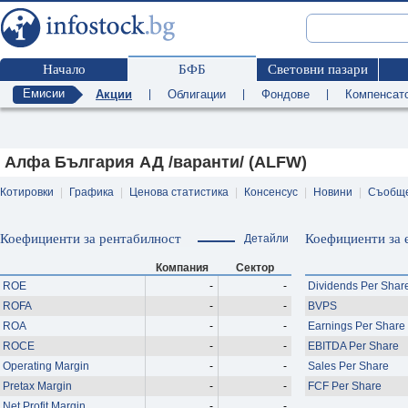
Начало
БФБ
Световни пазари
Емисии
Акции
|
Облигации
|
Фондове
|
Компенсат
Алфа България АД /варанти/ (ALFW)
Котировки
|
Графика
|
Ценова статистика
|
Консенсус
|
Новини
|
Съобщ
Коефициенти за рентабилност
Коефициенти за 
Детайли
Компания
Сектор
ROE
-
-
Dividends Per Shar
ROFA
-
-
BVPS
ROA
-
-
Earnings Per Share
ROCE
-
-
EBITDA Per Share
Operating Margin
-
-
Sales Per Share
Pretax Margin
-
-
FCF Per Share
Net Profit Margin
-
-