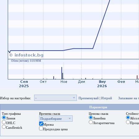
Обем (лотове):
0.0198M
-
Избор на настройки:
Преименувай
|
Изтрий
Запазване на
Параметри
Тип графика
Времева скала
Ценова скала
Стойнос
Линия
Линейна
Абсо
Подразбиране
OHLC
Логаритмична
Проц
Мрежа
Candlestick
Предходна цена