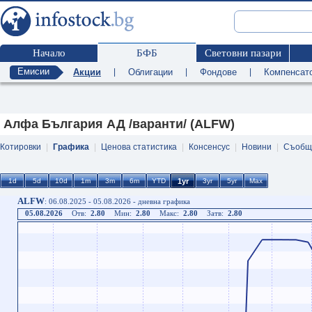
Начало
БФБ
Световни пазари
Емисии
Акции
|
Облигации
|
Фондове
|
Компенсат
Алфа България АД /варанти/ (ALFW)
Котировки
|
Графика
|
Ценова статистика
|
Консенсус
|
Новини
|
Съобщ
ALFW
: 06.08.2025 - 05.08.2026 - дневна графика
05.08.2026
Отв:
2.80
Мин:
2.80
Макс:
2.80
Затв:
2.80