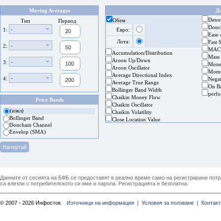
Moving Averages
Д
Detre
Обем
Тип
Период
Donc
-
1:
Евро:
Ease
Лота:
Fast 
-
2:
MAC
Accumulation/Distribution
Mass
Aroon Up/Down
-
3:
Mone
Aroon Oscillator
Mom
Average Directional Index
-
4:
Nega
Average True Range
On B
Bollinger Band Width
perf
Chaikin Money Flow
Price Bands
Chaikin Oscillator
(изкл)
Chaikin Volatility
Bollinger Band
Close Location Value
Donchain Channel
Envelop (SMA)
Данните от сесията на БФБ се предоставят в реално време само на регистрирани потреб
са влезли с потребителското си име и парола. Регистрацията е безплатна.
© 2007 - 2026 Инфосток
Източници на информация |
Условия за ползване |
Контакт