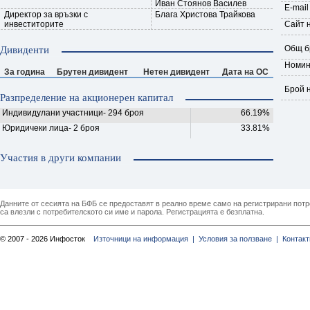
Иван Стоянов Василев
E-mail
Директор за връзки с
Блага Христова Трайкова
инвеститорите
Сайт 
Общ б
Дивиденти
Номин
За година
Брутен дивидент
Нетен дивидент
Дата на ОС
Брой 
Разпределение на акционерен капитал
Индивидулани участници- 294 броя
66.19%
Юридичеки лица- 2 броя
33.81%
Участия в други компании
Данните от сесията на БФБ се предоставят в реално време само на регистрирани потреб
са влезли с потребителското си име и парола. Регистрацията е безплатна.
© 2007 - 2026 Инфосток
Източници на информация |
Условия за ползване |
Контакт