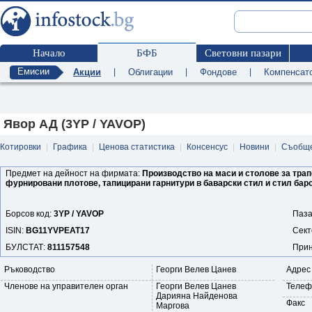
Начало
БФБ
Световни пазари
Емисии
Акции
|
Облигации
|
Фондове
|
Компенсат
Явор АД (3YP / YAVOP)
Котировки
|
Графика
|
Ценова статистика
|
Консенсус
|
Новини
|
Съобщ
Предмет на дейност на фирмата:
Производство на маси и столове за трап
фурнировани плотове, тапицирани гарнитури в баварски стил и стил бар
Борсов код:
3YP / YAVOP
Паза
ISIN:
BG11YVPEAT17
Сект
БУЛСТАТ:
811157548
Прин
Ръководство
Георги Велев Цанев
Адрес
Членове на управителен орган
Георги Велев Цанев
Телеф
Дарияна Найденова
Факс
Маргова