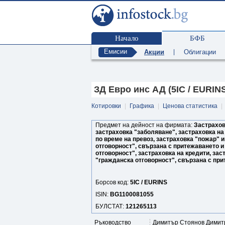
Начало
БФБ
Емисии
Акции
|
Облигации
ЗД Евро инс АД (5IC / EURIN
Котировки
|
Графика
|
Ценова статистика
|
Предмет на дейност на фирмата:
Застрахов
застраховка "заболяване", застраховка на
по време на превоз, застраховка "пожар" 
отговорност", свързана с притежаването и
отговорност", застраховка на кредити, за
"гражданска отговорност", свързана с при
Борсов код:
5IC / EURINS
ISIN:
BG1100081055
БУЛСТАТ:
121265113
Ръководство
Димитър Стоянов Димитр