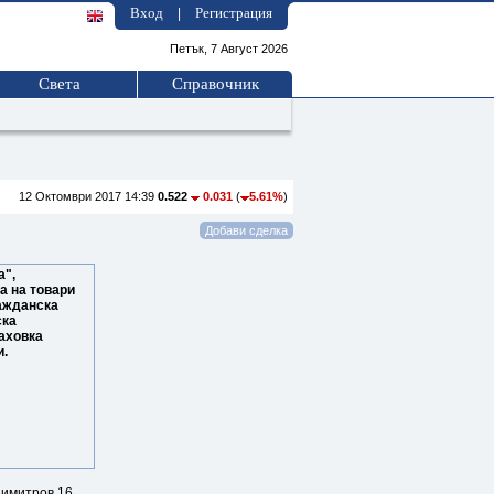
Вход
Регистрация
|
Петък, 7 Август 2026
Света
Справочник
12 Октомври 2017 14:39
0.522
0.031
(
5.61%
)
а",
а на товари
ражданска
ска
раховка
и.
Димитров 16