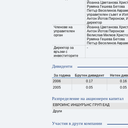
Йоанна Цветанова Хрис
Румяна Гешева Бетова
Петър Веселинов Аврамо
управителен съвет и Из
Антон Йотов Пиронски, 
директор
Членове на
Йоанна Цветанова Хрис
управителен
Антон Йотов Пиронски
орган
Велислав Милков Христо
Румяна Гешева Бетова
Петър Веселинов Аврам
Директор за
-
връзки с
инвеститорите
Дивиденти
За година
Брутен дивидент
Нетен див
2006
0.17
0.16
2005
0.05
0.05
Разпределение на акционерен капитал
ЕВРОИНС ИНШУРЪНС ГРУП ЕАД
Други
Участия в други компании