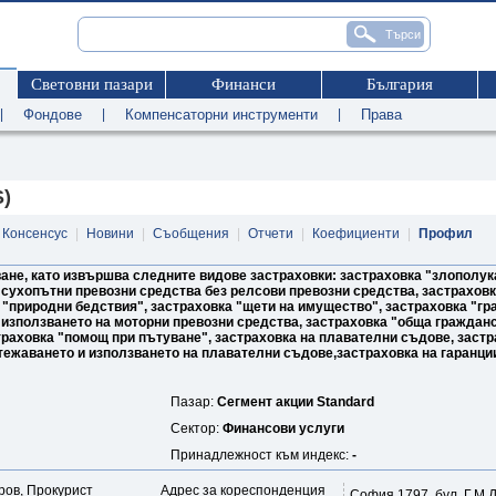
Световни пазари
Финанси
България
|
Фондове
|
Компенсаторни инструменти
|
Права
S)
Консенсус
|
Новини
|
Съобщения
|
Отчети
|
Коефициенти
|
Профил
ане, като извършва следните видове застраховки: застраховка "злополук
 сухопътни превозни средства без релсови превозни средства, застраховк
и "природни бедствия", застраховка "щети на имущество", застраховка "г
 използването на моторни превозни средства, застраховка "обща граждан
страховка "помощ при пътуване", застраховка на плавателни съдове, заст
тежаването и използването на плавателни съдове,застраховка на гаранци
Пазар:
Сегмент акции Standard
Сектор:
Финансови услуги
Принадлежност към индекс:
-
ов, Прокурист
Адрес за кореспонденция
София 1797, бул. Г.М.