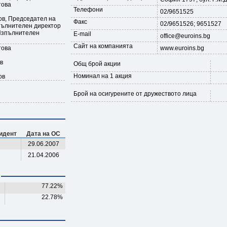
това
Телефони
02/9651525
в, Председател на
Факс
02/9651526; 9651527
пълнителен директор
Изпълнителен
E-mail
office@euroins.bg
Сайт на компанията
това
www.euroins.bg
в
Общ брой акции
Номинал на 1 акция
ов
Брой на осигурените от дружеството лица
идент
Дата на ОС
29.06.2007
21.04.2006
77.22%
22.78%