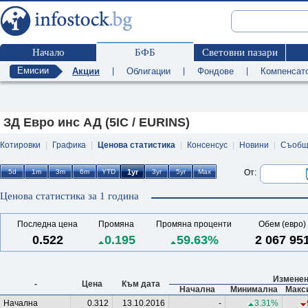
Начало
БФБ
Световни пазари
Емисии
Акции
|
Облигации
|
Фондове
|
Компенсат
ЗД Евро инс АД (5IC / EURINS)
Котировки
|
Графика
|
Ценова статистика
|
Консенсус
|
Новини
|
Съобщ
От:
Ценова статистика за 1 година
Последна цена
Промяна
Промяна проценти
Обем (евро)
0.522
0.195
59.63%
2 067 95
Изменен
-
Цена
Към дата
Начална
Минимална
Макс
Начална
0.312
13.10.2016
-
3.31%