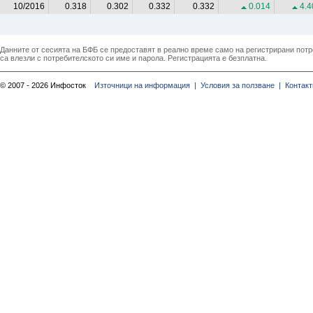
10/2016
0.318
0.302
0.332
0.332
0.014
4.4
Данните от сесията на БФБ се предоставят в реално време само на регистрирани потреб
са влезли с потребителското си име и парола. Регистрацията е безплатна.
© 2007 - 2026 Инфосток
Източници на информация |
Условия за ползване |
Контакт