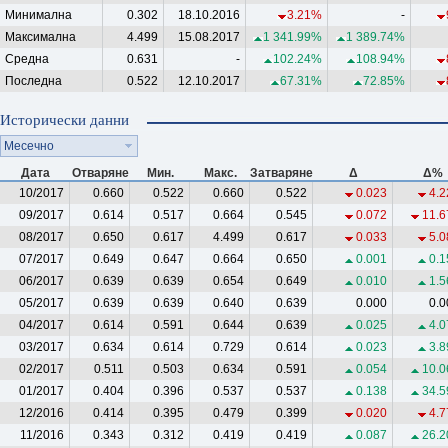
Минимална
0.302
18.10.2016
3.21%
-
Максимална
4.499
15.08.2017
1 341.99%
1 389.74%
Средна
0.631
-
102.24%
108.94%
Последна
0.522
12.10.2017
67.31%
72.85%
Исторически данни
Месечно
Дата
Отваряне
Мин.
Макс.
Затваряне
Δ
Δ%
10/2017
0.660
0.522
0.660
0.522
0.023
4.2
09/2017
0.614
0.517
0.664
0.545
0.072
11.6
08/2017
0.650
0.617
4.499
0.617
0.033
5.0
07/2017
0.649
0.647
0.664
0.650
0.001
0.1
06/2017
0.639
0.639
0.654
0.649
0.010
1.5
05/2017
0.639
0.639
0.640
0.639
0.000
0.0
04/2017
0.614
0.591
0.644
0.639
0.025
4.0
03/2017
0.634
0.614
0.729
0.614
0.023
3.8
02/2017
0.511
0.503
0.634
0.591
0.054
10.0
01/2017
0.404
0.396
0.537
0.537
0.138
34.5
12/2016
0.414
0.395
0.479
0.399
0.020
4.7
11/2016
0.343
0.312
0.419
0.419
0.087
26.2