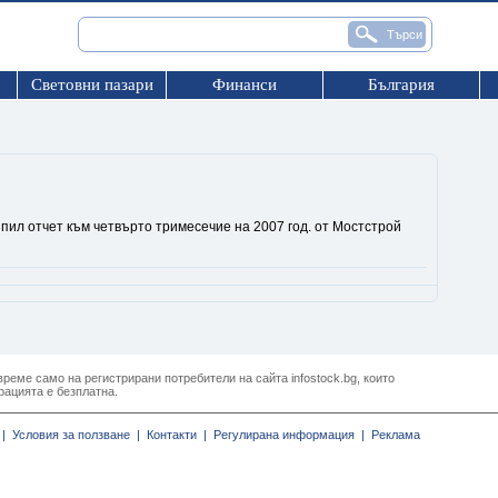
Световни пазари
Финанси
България
пил отчет към четвърто тримесечие на 2007 год. от Мостстрой
реме само на регистрирани потребители на сайта infostock.bg, които
рацията е безплатна.
|
Условия за ползване |
Контакти |
Регулирана информация |
Реклама