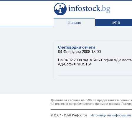
Начало
БФБ
Счетоводни отчети
04 Февруари 2008 18:00
На 04.02.2008 год. в БФБ-София АД е постъ
АД-София /MOSTS/
Данните от сесията на БФБ се предоставят в реално в
са влезли с потребителското си име и парола. Регист
© 2007 - 2026 Инфосток
Източници на информация 