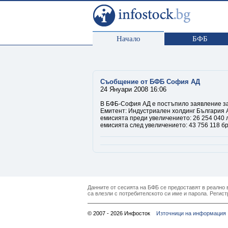
Начало
БФБ
Съобщение от БФБ София АД
24 Януари 2008 16:06
В БФБ-София АД е постъпило заявление за 
Емитент: Индустриален холдинг България АД
емисията преди увеличението: 26 254 040 л
емисията след увеличението: 43 756 118 бр
Данните от сесията на БФБ се предоставят в реално в
са влезли с потребителското си име и парола. Регист
© 2007 - 2026 Инфосток
Източници на информация 