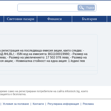
Световни пазари
Финанси
България
регистрация на последваща емисия акции, както следва: -
 /IHLBL/; - ISIN код на емисията: BG1100019980; - Размер на
ева; - Размер на увеличението: 17 502 078 лева; - Размер на
оя акции; - Номинална стойност на една акция: 1 /един/ лев
реме само на регистрирани потребители на сайта infostock.bg, които
рацията е безплатна.
|
Условия за ползване |
Контакти |
Регулирана информация |
Реклама