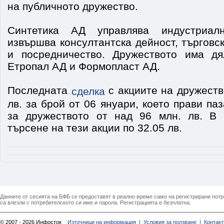
на публичното дружество.
Синтетика АД управлява индустриал
извършва консултантска дейност, търговс
и посредничество. Дружеството има дя
Етропал АД и Формопласт АД.
Последната
с акциите на дружеств
сделка
лв. за брой от 06 януари, което прави па
за дружеството от над 96 млн. лв. В
търсене на тези акции по 32.05 лв.
Данните от сесията на БФБ се предоставят в реално време само на регистрирани потреб
са влезли с потребителското си име и парола. Регистрацията е безплатна.
© 2007 - 2026 Инфосток
Източници на информация |
Условия за ползване |
Контакт