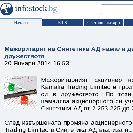
Начало
БФБ
Световни пазари
Мажоритарят на Синтетика АД намали де
дружеството
20 Януари 2014 16:53
Мажоритарният акционер 
Kamalia Trading Limited е про
си в дружеството. По този
намалява акционерното си уч
Синтетика АД от 2 253 225 до 
След извършената промяна акционерното 
Trading Limited в Синтетика АД възлиза н