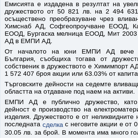
Емисията е издадена в резултат на увел
дружеството от 50 821 лв. на 2 494 631
осъществено преобразуване чрез влива
Химснаб АД, Софгеопроучване ЕООД, К
ЕООД, Бургаска мелница ЕООД, Мит 200
АД в ЕМПИ АД.
От началото на юни ЕМПИ АД вече 
България, съобщиха тогава от дружест
собственик в дружеството е Химимпорт АД
1 572 407 броя акции или 63.03% от капита
Търговските дейности на седемте вливащ
областта на отдаване под наем на активи.
ЕМПИ АД е публично дружество, като
дейност е производство на електроматер
изделия. Дружеството е от неликвидните
последната
с неговите акции е от 01
сделка
30.05 лв. за брой. В момента има много г