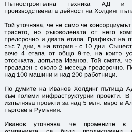
Пътностроителна техника АД и 
производствената дейност на Холдинг път
Той уточнява, че не само че консорциумът
трасето, но ръководената от него ком
предсрочно и двата етапа. Графикът на 
със 7 дни, а на втория - с 10 дни. Съще
вече 4 етапа от общо 9-те, на които у
отсечката, допълва Иванов. Той смята, ч
предаден с около 2 месеца предсрочно. П
над 100 машини и над 200 работници.
По думите на Иванов Холдинг пътища А
към големи инфраструктурни проекти. В
изпълнява проекти за над 5 млн. евро в А
търгове в Румъния.
Иванов уточнява, че промените в 
компанията са били продиктувани 