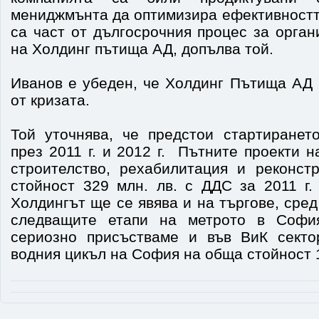
мениджмънта да оптимизира ефективностт
са част от дългосрочния процес за орга
на Холдинг пътища АД, допълва той.
Иванов е убеден, че Холдинг Пътища АД 
от кризата.
Той уточнява, че предстои стартиранет
през 2011 г. и 2012 г. Пътните проекти н
строителство, рехабилитация и реконст
стойност 329 млн. лв. с ДДС за 2011 г.
Холдингът ще се явява и на търгове, сред
следващите етапи на метрото в Софи
сериозно присъстваме и във ВиК секто
водния цикъл на София на обща стойност 1