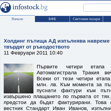
Начало
БФБ
Световни пазари
Холдинг пътища АД изпълнява навреме 
твърдят от ръкодоството
11 Февруари 2011 10:40
Първите четири етапа
Автомагистрала Тракия в
Всеки от тези четири етапа
млн. лв. Към момента за пъ
пуснати фактури към път
извършено плащането по първата от тях
предстои да бъдат фактурирани. Това 
вестник Стандарт Иван Иванов, изпълн