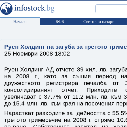
Начало
БФБ
Световни пазари
Руен Холдинг на загуба за третото трим
25 Ноември 2008 18:02
Руен Холдинг АД отчете 39 хил. лв. загуб
на 2008 г., като за същия период н
дружеството регистрира печалба от 
консолидираният отчет. Приходите
увеличават с 37.7% от 11.2 млн. лв. към 
до 15.4 млн. лв. към края на посочения пер
Нарастват разходите за дейността с 55.5%
третото тримесечие на 2008 г. спрямо 10.
по-рано. Собственият капитал на хол