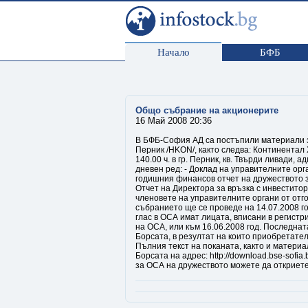
Начало
БФБ
Общо събрание на акционерите
16 Май 2008 20:36
В БФБ-София АД са постъпили материали 
Перник /HKON/, както следва: Континентал 
140.00 ч. в гр. Перник, кв. Твърди ливади, 
дневен ред: - Доклад на управителните орг
годишния финансов отчет на дружеството за 
Отчет на Директора за връзка с инвеститор
членовете на управителните органи от отго
събранието ще се проведе на 14.07.2008 го
глас в ОСА имат лицата, вписани в регист
на ОСА, или към 16.06.2008 год. Последнат
Борсата, в резултат на които приобретател
Пълния текст на поканата, както и материа
Борсата на адрес: http://download.bse-sofi
за ОСА на дружеството можете да откриете 