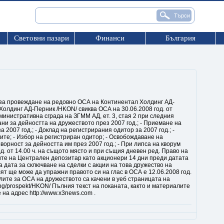
Световни пазари
Финанси
България
за провеждане на редовно ОСА на Континентал Холдинг АД-
Холдинг АД-Перник /HKON/ свиква ОСА на 30.06.2008 год. от
административна сграда на ЗГММ АД, ет. 3, стая 2 при следния
ани за дейността на дружеството през 2007 год.; - Приемане на
2007 год.; - Доклад на регистрирания одитор за 2007 год.; -
ите; - Избор на регистриран одитор; - Освобождаване на
ворност за дейността им през 2007 год.; - При липса на кворум
д. от 14.00 ч. на същото място и при същия дневен ред. Право на
рите на Централен депозитар като акционери 14 дни преди датата
а дата за сключване на сделки с акции на това дружество на
ят ще може да упражни правото си на глас в ОСА е 12.06.2008 год.
лите за ОСА на дружеството са качени в уеб страницата на
a.bg/prospekt/HKON/ Пълния текст на поканата, както и материалите
на адрес http://www.x3news.com .