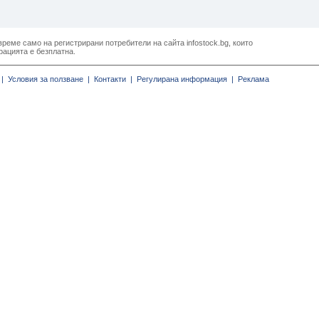
реме само на регистрирани потребители на сайта infostock.bg, които
рацията е безплатна.
|
Условия за ползване |
Контакти |
Регулирана информация |
Реклама