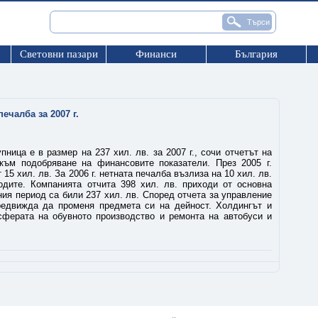
Световни пазари
Финанси
България
ечалба за 2007 г.
ица е в размер на 237 хил. лв. за 2007 г., сочи отчетът на
към подобряване на финансовите показатели. През 2005 г.
 15 хил. лв. За 2006 г. нетната печалба възлиза на 10 хил. лв.
одите. Компанията отчита 398 хил. лв. приходи от основна
дния период са били 237 хил. лв. Според отчета за управление
едвижда да променя предмета си на дейност. Холдингът и
ферата на обувното производство и ремонта на автобуси и