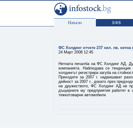
Начало
БФБ
ФС Холдинг отчете 237 хил. лв. нетна п
24 Март 2008 12:45
Нетната печалба на ФС Холдинг АД, Дупн
компанията. Наблюдава се тенденция 
холдингът регистрира загуба на стойност
Приходите за 2007 г. надвишават разх
дейност за 2007 г., докато през предхо
на дружеството, ФС Холдинг АД не пр
дъщерните му предприятия работят в с
тежкотоварни автомобили.