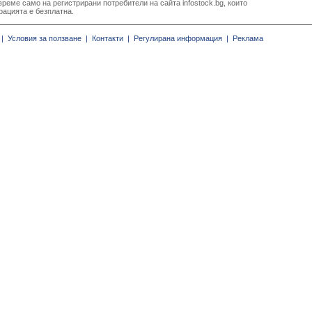
реме само на регистрирани потребители на сайта infostock.bg, които
рацията е безплатна.
|
Условия за ползване |
Контакти |
Регулирана информация |
Реклама