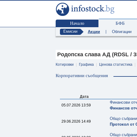
Начало
БФБ
Емисии
Акции
|
Облигации
Родопска слава АД (RDSL / 3
Котировки
|
Графика
|
Ценова статистика
|
Корпоративни съобщения
Дата
Финансови от
05.07.2026 13:59
Финансов отч
Общо събрани
29.06.2026 14:49
Протокол от 
Общо събрани