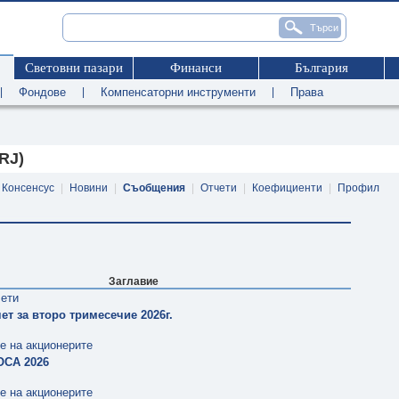
Световни пазари
Финанси
България
|
Фондове
|
Компенсаторни инструменти
|
Права
RJ)
Консенсус
|
Новини
|
Съобщения
|
Отчети
|
Коефициенти
|
Профил
Заглавие
чети
ет за второ тримесечие 2026г.
е на акционерите
ОСА 2026
е на акционерите