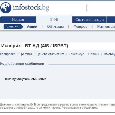
Начало
БФБ
Световни пазари
Емисии
Акции
|
Облигации
|
Фондове
|
Компенсат
Исперих - БТ АД (4IS / ISPBT)
Котировки
|
Графика
|
Ценова статистика
|
Консенсус
|
Новини
|
Съобщ
Корпоративни съобщения
Няма публикувани събщения.
Данните от сесията на БФБ се предоставят в реално време само на регистрирани потреб
са влезли с потребителското си име и парола. Регистрацията е безплатна.