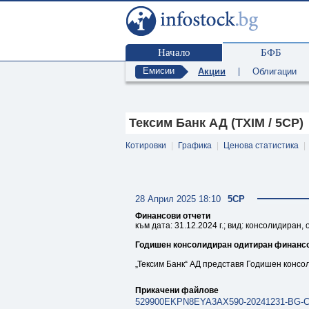
Начало
БФБ
Емисии
Акции
|
Облигации
Тексим Банк АД (TXIM / 5CP)
Котировки
|
Графика
|
Ценова статистика
|
28 Април 2025 18:10
5CP
Финансови отчети
към дата: 31.12.2024 г.; вид: консолидиран,
Годишен консолидиран одитиран финансов 
„Тексим Банк“ АД представя Годишен консо
Прикачени файлове
529900EKPN8EYA3AX590-20241231-BG-C