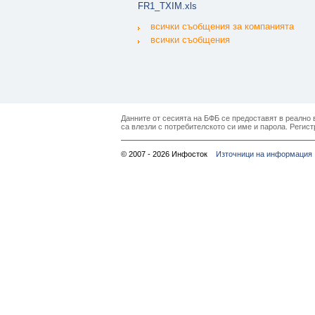
FR1_TXIM.xls
всички съобщения за компанията
всички съобщения
Данните от сесията на БФБ се предоставят в реално в
са влезли с потребителското си име и парола. Регист
© 2007 - 2026 Инфосток
Източници на информация 