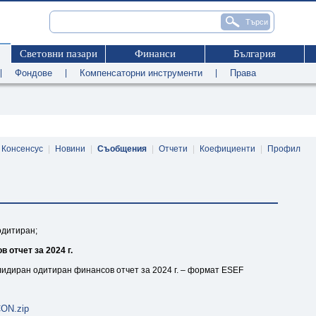
Световни пазари
Финанси
България
|
Фондове
|
Компенсаторни инструменти
|
Права
Консенсус
|
Новини
|
Съобщения
|
Отчети
|
Коефициенти
|
Профил
 одитиран;
отчет за 2024 г.
лидиран одитиран финансов отчет за 2024 г. – формат ESEF
ON.zip