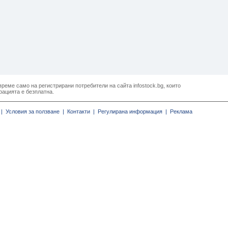
реме само на регистрирани потребители на сайта infostock.bg, които
рацията е безплатна.
|
Условия за ползване |
Контакти |
Регулирана информация |
Реклама