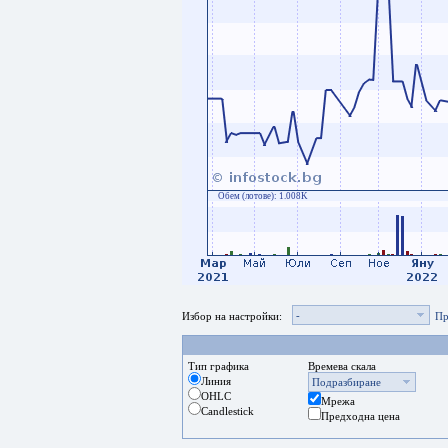
Обем (лотове):
1.008K
-
Избор на настройки:
Пр
Тип графика
Времева скала
Линия
Подразбиране
OHLC
Мрежа
Candlestick
Предходна цена