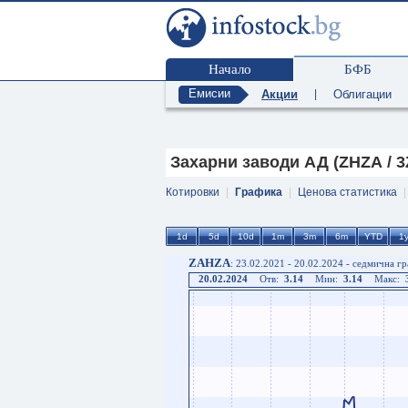
Начало
БФБ
Емисии
Акции
|
Облигации
Захарни заводи АД (ZHZA / 3
Котировки
|
Графика
|
Ценова статистика
ZAHZA
: 23.02.2021 - 20.02.2024 - седмична г
20.02.2024
Отв:
3.14
Мин:
3.14
Макс: