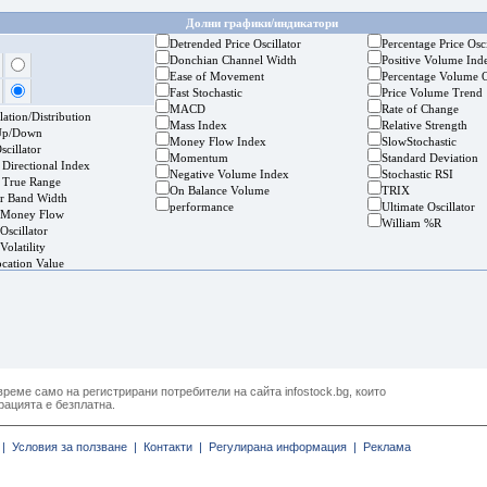
Долни графики/индикатори
Detrended Price Oscillator
Percentage Price Osci
Donchian Channel Width
Positive Volume Ind
Ease of Movement
Percentage Volume O
Fast Stochastic
Price Volume Trend
MACD
Rate of Change
ation/Distribution
Mass Index
Relative Strength
Up/Down
Money Flow Index
SlowStochastic
cillator
Momentum
Standard Deviation
 Directional Index
Negative Volume Index
Stochastic RSI
 True Range
On Balance Volume
TRIX
er Band Width
performance
Ultimate Oscillator
 Money Flow
William %R
Oscillator
Volatility
ocation Value
реме само на регистрирани потребители на сайта infostock.bg, които
рацията е безплатна.
|
Условия за ползване |
Контакти |
Регулирана информация |
Реклама