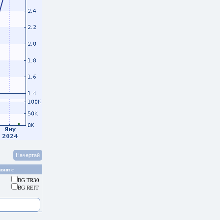
вни с
BG TR30
BG REIT