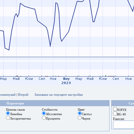
еименувай
|
Изтрий
Запазване на текущите настройки
Параметри
Сра
Ценова скала
Стойности
Цвят
SOFIX
Линейна
Абсолютни
Светъл
BG 40
Логаритмична
Проценти
Черен
Емисия: