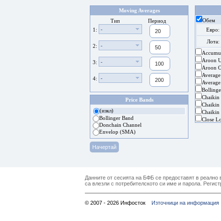
Moving Averages
Обем
Тип
Период
-
1:
Евро:
Лота:
-
2:
Accumul
Aroon 
-
3:
Aroon Os
Average
-
4:
Average
Bolling
Chaikin
Price Bands
Chaikin 
(изкл)
Chaikin 
Bollinger Band
Close L
Donchain Channel
Envelop (SMA)
Данните от сесията на БФБ се предоставят в реално в
са влезли с потребителското си име и парола. Регист
© 2007 - 2026 Инфосток
Източници на информация 