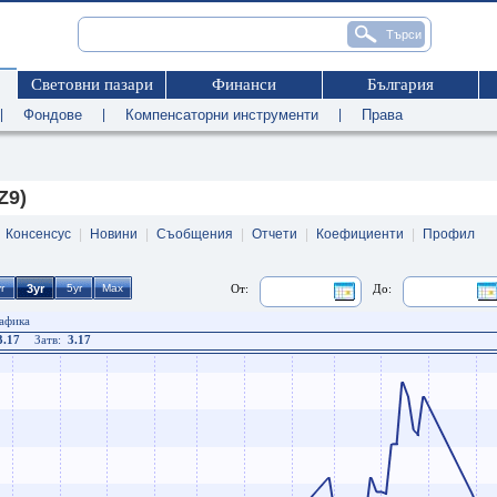
Световни пазари
Финанси
България
|
Фондове
|
Компенсаторни инструменти
|
Права
Z9)
|
Консенсус
|
Новини
|
Съобщения
|
Отчети
|
Коефициенти
|
Профил
От:
До:
рафика
3.17
Затв:
3.17