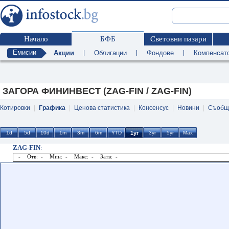
Начало
БФБ
Световни пазари
Емисии
Акции
|
Облигации
|
Фондове
|
Компенсат
ЗАГОРА ФИНИНВЕСТ (ZAG-FIN / ZAG-FIN)
Котировки
|
Графика
|
Ценова статистика
|
Консенсус
|
Новини
|
Съобщ
ZAG-FIN
:
-
Отв:
-
Мин:
-
Макс:
-
Затв:
-