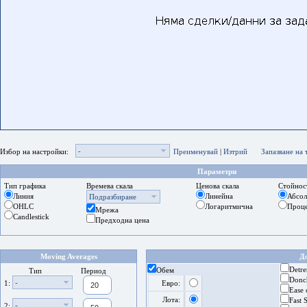
-
Избор на настройки:
Преименувай
|
Изтрий
Запазване на
Параметри
Тип графика
Времева скала
Ценова скала
Стойнос
Линия
Линейна
Абсо
Подразбиране
OHLC
Логаритмична
Проц
Мрежа
Candlestick
Предходна цена
Moving Averages
Д
Detre
Обем
Тип
Период
Donc
-
1:
Евро:
Ease
Лота:
Fast 
-
2: