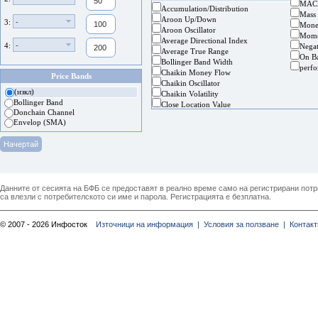
MAC
Accumulation/Distribution
Mass
Aroon Up/Down
-
3:
Mone
Aroon Oscillator
Mom
Average Directional Index
-
4:
Nega
Average True Range
On B
Bollinger Band Width
perf
Chaikin Money Flow
Price Bands
Chaikin Oscillator
(изкл)
Chaikin Volatility
Bollinger Band
Close Location Value
Donchain Channel
Envelop (SMA)
Данните от сесията на БФБ се предоставят в реално време само на регистрирани потреб
са влезли с потребителското си име и парола. Регистрацията е безплатна.
© 2007 - 2026 Инфосток
Източници на информация |
Условия за ползване |
Контакт