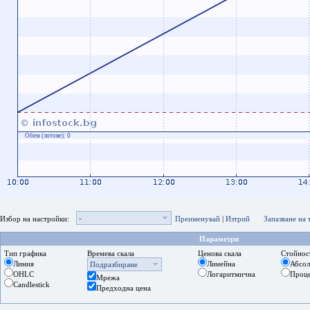
Обем (лотове):
0
-
Избор на настройки:
Преименувай
|
Изтрий
Запазване на
Параметри
Тип графика
Времева скала
Ценова скала
Стойнос
Линия
Линейна
Абсо
Подразбиране
OHLC
Логаритмична
Проц
Мрежа
Candlestick
Предходна цена