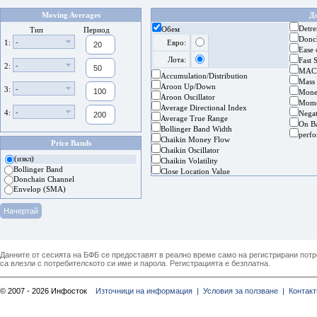
Moving Averages
Д
Detre
Обем
Тип
Период
Donc
-
1:
Евро:
Ease
Лота:
Fast 
-
2:
MAC
Accumulation/Distribution
Mass
Aroon Up/Down
-
3:
Mone
Aroon Oscillator
Mom
Average Directional Index
-
4:
Nega
Average True Range
On B
Bollinger Band Width
perf
Chaikin Money Flow
Price Bands
Chaikin Oscillator
(изкл)
Chaikin Volatility
Bollinger Band
Close Location Value
Donchain Channel
Envelop (SMA)
Данните от сесията на БФБ се предоставят в реално време само на регистрирани потреб
са влезли с потребителското си име и парола. Регистрацията е безплатна.
© 2007 - 2026 Инфосток
Източници на информация |
Условия за ползване |
Контакт