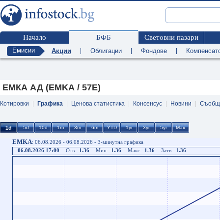
Начало
БФБ
Световни пазари
Емисии
Акции
|
Облигации
|
Фондове
|
Компенсат
ЕМКА АД (EMKA / 57E)
Котировки
|
Графика
|
Ценова статистика
|
Консенсус
|
Новини
|
Съобщ
EMKA
: 06.08.2026 - 06.08.2026 - 3-минутна графика
06.08.2026 17:00
Отв:
1.36
Мин:
1.36
Макс:
1.36
Затв:
1.36