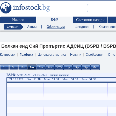
Начало
БФБ
Световни пазари
Емисии
Акции
|
Облигации
|
Фондове
|
Компенсат
Болкан енд Сий Пропъртис АДСИЦ (BSPB / BSPB
Котировки
|
Графика
|
Ценова статистика
|
Новини
|
Съобщения
|
Отче
BSPB
: 22.09.2025 - 21.10.2025 - дневна графика
21.10.2025
Отв:
51.38
Мин:
51.38
Макс:
51.38
Затв:
51.38