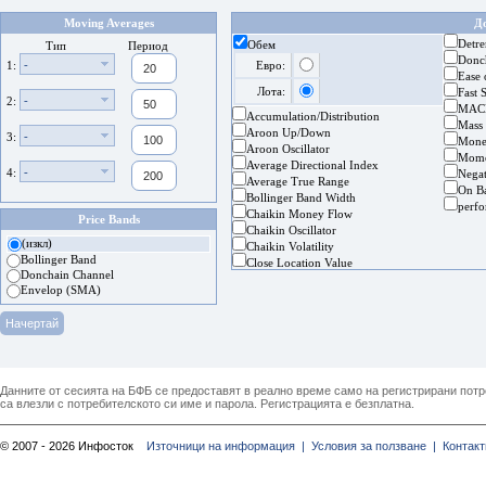
Moving Averages
Д
Detre
Обем
Тип
Период
Donc
-
1:
Евро:
Ease
Лота:
Fast 
-
2:
MAC
Accumulation/Distribution
Mass
Aroon Up/Down
-
3:
Mone
Aroon Oscillator
Mom
Average Directional Index
-
4:
Nega
Average True Range
On B
Bollinger Band Width
perf
Chaikin Money Flow
Price Bands
Chaikin Oscillator
(изкл)
Chaikin Volatility
Bollinger Band
Close Location Value
Donchain Channel
Envelop (SMA)
Данните от сесията на БФБ се предоставят в реално време само на регистрирани потреб
са влезли с потребителското си име и парола. Регистрацията е безплатна.
© 2007 - 2026 Инфосток
Източници на информация |
Условия за ползване |
Контакт