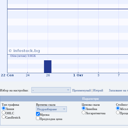
Обем (лотове):
0.065K
-
Избор на настройки:
Преименувай
|
Изтрий
Запазване на
Параметри
Тип графика
Времева скала
Ценова скала
Стойнос
Линия
Линейна
Абсо
Подразбиране
OHLC
Логаритмична
Проц
Мрежа
Candlestick
Предходна цена