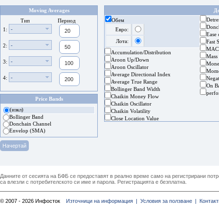
Moving Averages
Д
Detre
Обем
Тип
Период
Donc
-
1:
Евро:
Ease
Лота:
Fast 
-
2:
MAC
Accumulation/Distribution
Mass
Aroon Up/Down
-
3:
Mone
Aroon Oscillator
Mom
Average Directional Index
-
4:
Nega
Average True Range
On B
Bollinger Band Width
perf
Chaikin Money Flow
Price Bands
Chaikin Oscillator
(изкл)
Chaikin Volatility
Bollinger Band
Close Location Value
Donchain Channel
Envelop (SMA)
Данните от сесията на БФБ се предоставят в реално време само на регистрирани потреб
са влезли с потребителското си име и парола. Регистрацията е безплатна.
© 2007 - 2026 Инфосток
Източници на информация |
Условия за ползване |
Контакт