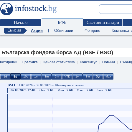
Начало
БФБ
Световни пазари
Емисии
Акции
|
Облигации
|
Фондове
|
Компенсат
Българска фондова борса АД (BSE / BSO)
Котировки
|
Графика
|
Ценова статистика
|
Консенсус
|
Новини
|
Съобщ
BSO
: 31.07.2026 - 06.08.2026 - 10-минутна графика
06.08.2026 17:00
Отв:
7.60
Мин:
7.60
Макс:
7.60
Затв:
7.60