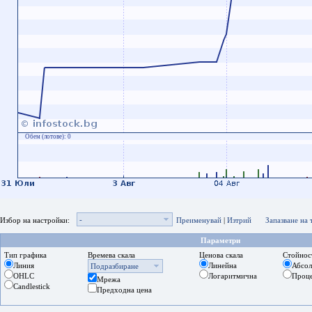
Обем (лотове):
0
-
Избор на настройки:
Преименувай
|
Изтрий
Запазване на
Параметри
Тип графика
Времева скала
Ценова скала
Стойнос
Линия
Линейна
Абсо
Подразбиране
OHLC
Логаритмична
Проц
Мрежа
Candlestick
Предходна цена