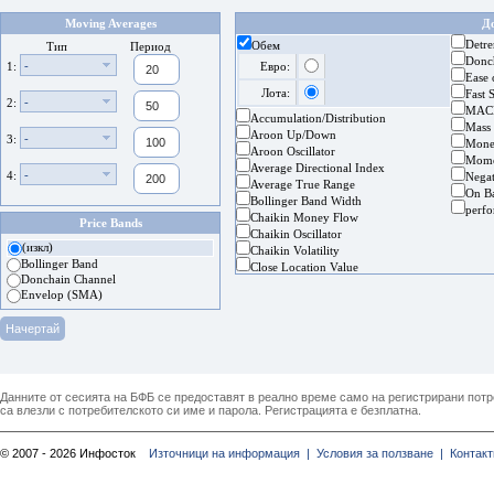
Moving Averages
Д
Detre
Обем
Тип
Период
Donc
-
1:
Евро:
Ease
Лота:
Fast 
-
2:
MAC
Accumulation/Distribution
Mass
Aroon Up/Down
-
3:
Mone
Aroon Oscillator
Mom
Average Directional Index
-
4:
Nega
Average True Range
On B
Bollinger Band Width
perf
Chaikin Money Flow
Price Bands
Chaikin Oscillator
(изкл)
Chaikin Volatility
Bollinger Band
Close Location Value
Donchain Channel
Envelop (SMA)
Данните от сесията на БФБ се предоставят в реално време само на регистрирани потреб
са влезли с потребителското си име и парола. Регистрацията е безплатна.
© 2007 - 2026 Инфосток
Източници на информация |
Условия за ползване |
Контакт