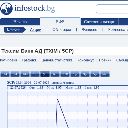
Начало
БФБ
Световни пазари
Емисии
Акции
|
Облигации
|
Фондове
|
Компенсат
Тексим Банк АД (TXIM / 5CP)
Котировки
|
Графика
|
Ценова статистика
|
Консенсус
|
Новини
|
Съобщ
5CP
: 23.04.2026 - 22.07.2026 - дневна графика
22.07.2026
Отв:
1.95
Мин:
1.95
Макс:
1.95
Затв:
1.95