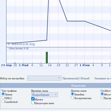
Обем (лотове):
0.1K
-
Избор на настройки:
Преименувай
|
Изтрий
Запазване на
Параметри
Тип графика
Времева скала
Ценова скала
Стойнос
Линия
Линейна
Абсо
Подразбиране
OHLC
Логаритмична
Проц
Мрежа
Candlestick
Предходна цена