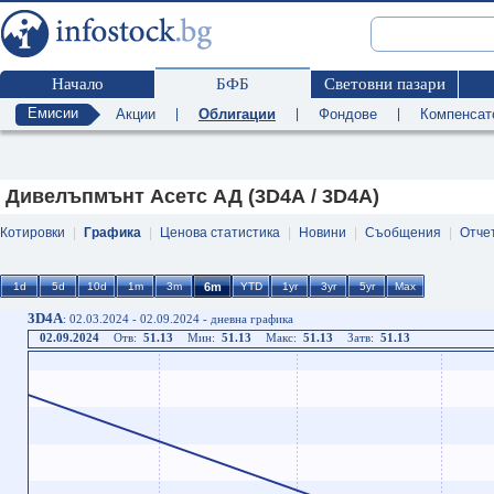
Начало
БФБ
Световни пазари
Емисии
Акции
|
Облигации
|
Фондове
|
Компенсат
Дивелъпмънт Асетс АД (3D4A / 3D4A)
Котировки
|
Графика
|
Ценова статистика
|
Новини
|
Съобщения
|
Отче
3D4A
: 02.03.2024 - 02.09.2024 - дневна графика
02.09.2024
Отв:
51.13
Мин:
51.13
Макс:
51.13
Затв:
51.13