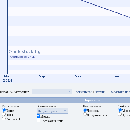
Обем (лотове):
2.46K
-
Избор на настройки:
Преименувай
|
Изтрий
Запазване на
Параметри
Тип графика
Времева скала
Ценова скала
Стойнос
Линия
Линейна
Абсо
Подразбиране
OHLC
Логаритмична
Проц
Мрежа
Candlestick
Предходна цена