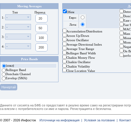
Moving Averages
Д
Detre
Обем
Тип
Период
Donc
-
1:
Евро:
Ease
Лота:
Fast 
-
2:
MAC
Accumulation/Distribution
Mass
Aroon Up/Down
-
3:
Mone
Aroon Oscillator
Mom
Average Directional Index
-
4:
Nega
Average True Range
On B
Bollinger Band Width
perf
Chaikin Money Flow
Price Bands
Chaikin Oscillator
(изкл)
Chaikin Volatility
Bollinger Band
Close Location Value
Donchain Channel
Envelop (SMA)
Данните от сесията на БФБ се предоставят в реално време само на регистрирани потреб
са влезли с потребителското си име и парола. Регистрацията е безплатна.
© 2007 - 2026 Инфосток
Източници на информация |
Условия за ползване |
Контакт