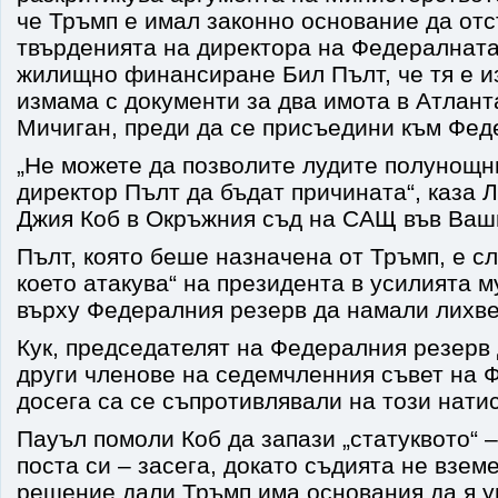
че Тръмп е имал законно основание да отс
твърденията на директора на Федералната
жилищно финансиране Бил Пълт, че тя е 
измама с документи за два имота в Атлант
Мичиган, преди да се присъедини към Фед
„Не можете да позволите лудите полунощн
директор Пълт да бъдат причината“, каза 
Джия Коб в Окръжния съд на САЩ във Ваш
Пълт, която беше назначена от Тръмп, е сл
което атакува“ на президента в усилията м
върху Федералния резерв да намали лихве
Кук, председателят на Федералния резерв
други членове на седемчленния съвет на 
досега са се съпротивлявали на този натис
Пауъл помоли Коб да запази „статуквото“ –
поста си – засега, докато съдията не взем
решение дали Тръмп има основания да я у