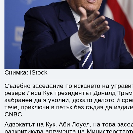
Снимка: iStock
Съдебно заседание по искането на управи
резерв Лиса Кук президентът Доналд Тръм
забранен да я уволни, докато делото ѝ ср
тече, приключи в петък без съдия да изда
CNBC.
Адвокатът на Кук, Аби Лоуел, на това засе
разкритикува аргумента на Министерствот