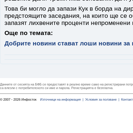
Това би могло да запази Кук в борда на ди
предстоящите заседания, на които ще се 
запазят лихвените проценти непроменени 
Още по темата:
Добрите новини стават лоши новини за 
Данните от сесията на БФБ се предоставят в реално време само на регистрирани потреб
са влезли с потребителското си име и парола. Регистрацията е безплатна.
© 2007 - 2026 Инфосток
Източници на информация |
Условия за ползване |
Контакт