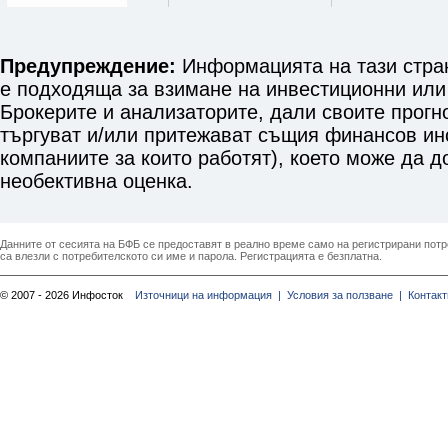
Предупреждение:
Информацията на тази стран
е подходяща за взимане на инвестиционни или
Брокерите и анализаторите, дали своите прогн
търгуват и/или притежават същия финансов инст
компаниите за които работят), което може да 
необективна оценка.
Данните от сесията на БФБ се предоставят в реално време само на регистрирани потреб
са влезли с потребителското си име и парола. Регистрацията е безплатна.
© 2007 - 2026 Инфосток
Източници на информация |
Условия за ползване |
Контакт