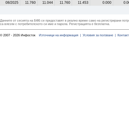
08/2025
11.760
11.044
11.760
11.453
0.000
0.0
Данните от сесията на БФБ се предоставят в реално време само на регистрирани потреб
са влезли с потребителското си име и парола. Регистрацията е безплатна.
© 2007 - 2026 Инфосток
Източници на информация |
Условия за ползване |
Контакт