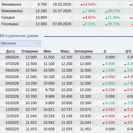
Минимална
9.700
16.03.2026
14.54%
-
Максимална
12.200
31.07.2026
7.48%
25.77%
Средна
10.804
-
4.82%
11.38%
Последна
12.000
07.08.2026
5.72%
23.71%
Исторически данни
Месечно
Дата
Отваряне
Мин.
Макс.
Затваряне
Δ
Δ%
08/2026
12.000
11.500
12.100
12.000
0.000
0.0
07/2026
11.500
11.100
12.200
12.000
0.500
4.3
06/2026
10.500
10.500
11.500
11.500
1.000
9.5
05/2026
11.000
10.100
11.000
10.500
0.500
4.5
04/2026
10.200
10.000
11.300
11.000
0.800
7.8
03/2026
10.300
9.700
10.300
10.200
0.100
0.9
02/2026
10.300
9.900
10.400
10.300
0.000
0.0
01/2026
10.100
9.800
10.800
10.300
0.228
2.2
12/2025
10.737
10.021
10.737
10.072
0.563
5.2
11/2025
11.044
10.226
11.146
10.635
0.409
3.7
10/2025
11.453
10.942
11.453
11.044
0.409
3.5
09/2025
11.453
10.839
11.555
11.453
0.000
0.0