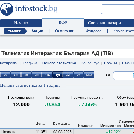
Начало
БФБ
Световни пазари
Емисии
Акции
|
Облигации
|
Фондове
|
Компенсат
Телематик Интерактив България АД (TIB)
Котировки
|
Графика
|
Ценова статистика
|
Консенсус
|
Новини
|
Съобщ
От:
Ценова статистика за 1 година
Последна цена
Промяна
Промяна проценти
Обем (евр
12.000
0.854
7.66%
1 901 0
Изменен
-
Цена
Към дата
Начална
Минимална
Макс
Начална
11.351
08.08.2025
-
17.02%