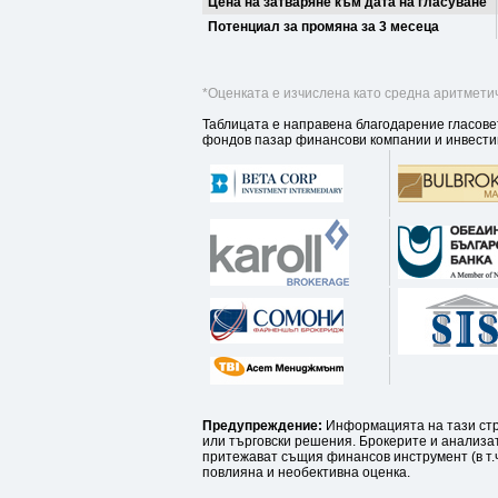
Цена на затваряне към дата на гласуване
Потенциал за промяна за 3 месеца
*Оценката е изчислена като средна аритметич
Таблицата е направена благодарение гласове
фондов пазар финансови компании и инвести
Предупреждение:
Информацията на тази стр
или търговски решения. Брокерите и анализат
притежават същия финансов инструмент (в т.ч
повлияна и необективна оценка.