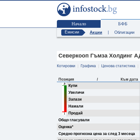
Начало
БФБ
Емисии
Акции
|
Облигации
Северкооп Гъмза Холдинг АД
Котировки
|
Графика
|
Ценова статистика
|
Позиция
/
Към дата
Купи
Увеличи
Запази
Намали
Продай
Общо гласували
Оценка*
Средно прогнозна цена за след 3 месеца