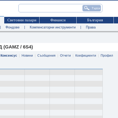
Световни пазари
Финанси
България
|
Фондове
|
Компенсаторни инструменти
|
Права
 (GAMZ / 6S4)
Консенсус
|
Новини
|
Съобщения
|
Отчети
|
Коефициенти
|
Профил