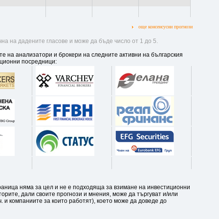
още консенсусни прогнози
на на дадените гласове и може да бъде число от 1 до 5.
те на анализатори и брокери на следните активни на българския
ционни посредници:
аница няма за цел и не е подходяща за взимане на инвестиционни
орите, дали своите прогнози и мнения, може да търгуват и/или
. и компаниите за които работят), което може да доведе до