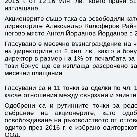
2015 г. от 12,16 млн. лв., което прави 
изплащане.
Акционерите също така са освободили кат
директорите Александър Калоферов Райч
негово място Ангел Йорданов Йорданов с 
Гласувано е месечно възнаграждение на 
на директорите от 2 хил. лв., както и бо
директор в размер на 1% от печалбата за 
този бонус ще се изплаща разсрочено за
месечни плащания.
Гласувани са и 11 точки за сделки по чл.
касае отношения между свързани и заинте
Одобрени са и рутинните точки за ред
събрание на акционерите, като одоб
освобождаване на ръководството от отгово
одитор през 2016 г. е избрано одиторск
ООД.