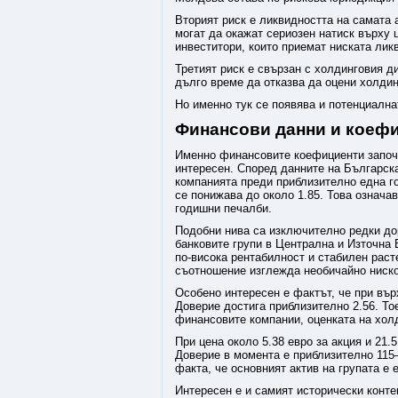
Вторият риск е ликвидността на самата
могат да окажат сериозен натиск върху 
инвеститори, които приемат ниската ликв
Третият риск е свързан с холдинговия д
дълго време да отказва да оцени холдин
Но именно тук се появява и потенциална
Финансови данни и коеф
Именно финансовите коефициенти започ
интересен. Според данните на Българск
компанията преди приблизително една г
се понижава до около 1.85. Това означав
годишни печалби.
Подобни нива са изключително редки дор
банковите групи в Централна и Източна 
по-висока рентабилност и стабилен раст
съотношение изглежда необичайно ниско 
Особено интересен е фактът, че при вър
Доверие достига приблизително 2.56. То
финансовите компании, оценката на холд
При цена около 5.38 евро за акция и 21.
Доверие в момента е приблизително 115–
факта, че основният актив на групата е
Интересен е и самият исторически конте