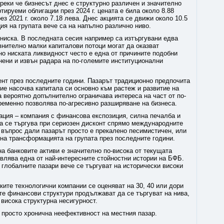
реки че бизнесът днес е структурно различен и значително
тируеми облигации през 2024 г. цената е била около 8.88
ез 2021 г. около 7.18 лева. Днес акцията се движи около 10.5
ия на групата вече са на напълно различно ниво.
ниска. В последната сесия например са изтъргувани едва
авнително малки капиталови потоци могат да оказват
о ниската ликвидност често е една от причините подобни
нени и извън радара на по-големите институционални
ент през последните години. Пазарът традиционно предпочита
ие насочва капитала си основно към растеж и развитие на
а вероятно допълнително ограничава интереса на част от по-
ременно позволява по-агресивно разширяване на бизнеса.
ация – компания с финансова експозиция, силна печалба и
да се търгува при сериозен дисконт спрямо международните
 въпрос дали пазарът просто е прекалено песимистичен, или
на трансформацията на групата през последните години.
на банковите активи е значително по-висока от текущата
влява една от най-интересните стойностни истории на БФБ.
 глобалните пазари вече се търгуват на исторически високи
ките технологични компании се оценяват на 30, 40 или дори
ите финансови структури продължават да се търгуват на нива,
 висока структурна несигурност.
 просто хронична неефективност на местния пазар.