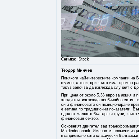
Снимка: iStock
Теодор Минчев
Понякога най-интересните компании на Б
шумно, а тези, при които има огромно 
такъв започва да изглежда случаят с Д
При цена от около 5.38 евро за акция и 
холдингът изглежда необичайно евтин на
си и финансовото си позициониране през
е евтина по традиционни показатели. В
една от малкото български групи, които
финансовия сектор.
Основният двигател зад трансформацият
Moldindconbank. Именно тя промени изц
възприемано като класически български 