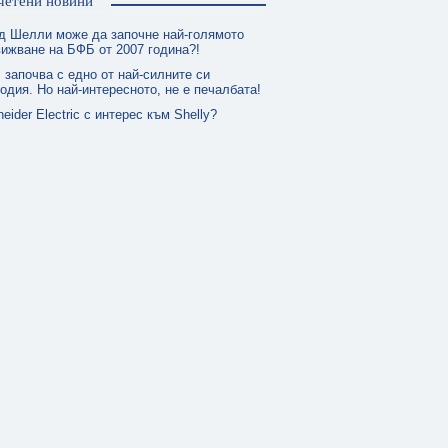
четени новини
д Шелли може да започне най-голямото
ижване на БФБ от 2007 година?!
 започва с едно от най-силните си
одия. Но най-интересното, не е печалбата!
eider Electric с интерес към Shelly?