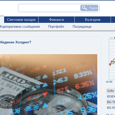
Световни пазари
Финанси
България
Корпоративни съобщения
Портфейл
Посредници
 Обединен Холдинг?
Sofix
BGBX
BG T
BG R