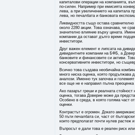
капиталови операции на компанията, въп
по-силен. Например при емисията конвер
лева, а при увеличението на капитала пр
лева, но печалбата и банковата експозиц
Ликвидността също остава сравнително 
около 2280 акции. Това означава, че ср
значително влияние върху цената. Именн
компании да остават дълго време подце
инвеститори.
Друг важен елемент е липсата на дивид
дивидентните компании на БФБ, а Довер
банковите и финансовите си активи. Тов
консервативните инвеститори, но същев
Всичко това създава необичайна комбин
много ниска оценка, която продължава 
аналози. Именно тук започва и големият
все още не е направил пълна преоценка 
Ако пазарът греши и реалната стойност 
оценка, тогава Доверие може да предста
Особено в среда, в която голяма част от
оценки.
Контрастът е огромен. Докато американс
50 пъти печалбата си, част от българск
които предполагат почти нулев растеж и
Въпросът е дали това е реален риск или