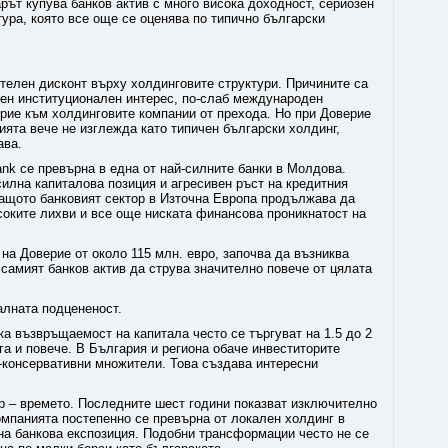
арът купува банков актив с много висока доходност, сериозен
тура, която все още се оценява по типично български
телен дисконт върху холдинговите структури. Причините са
чен институционален интерес, по-слаб международен
ерие към холдинговите компании от прехода. Но при Доверие
ята вече не изглежда като типичен български холдинг,
ава.
nk се превърна в една от най-силните банки в Молдова.
силна капиталова позиция и агресивен ръст на кредитния
защото банковият сектор в Източна Европа продължава да
соките лихви и все още ниската финансова проникнатост на
на Доверие от около 115 млн. евро, започва да възниква
самият банков актив да струва значително повече от цялата
алната подцененост.
а възвръщаемост на капитала често се търгуват на 1.5 до 2
га и повече. В България и региона обаче инвеститорите
-консервативни множители. Това създава интересни
 – времето. Последните шест години показват изключително
омпанията постепенно се превърна от локален холдинг в
на банкова експозиция. Подобни трансформации често не се