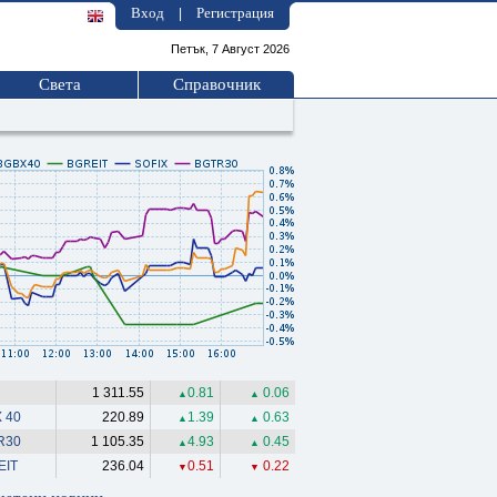
Вход
Регистрация
|
Петък, 7 Август 2026
Света
Справочник
1 311.55
0.81
0.06
▲
▲
 40
220.89
1.39
0.63
▲
▲
R30
1 105.35
4.93
0.45
▲
▲
EIT
236.04
0.51
0.22
▼
▼