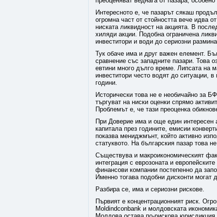
преоценяват веднага от пазара, особено 
Интересното е, че пазарът сякаш продъл
огромна част от стойността вече идва от
ниската ликвидност на акцията. В после
хиляди акции. Подобна ограничена ликв
инвеститори и води до сериозни размин
Тук обаче има и друг важен елемент. Бъ
сравнение със западните пазари. Това о
евтини много дълго време. Липсата на м
инвеститори често водят до ситуации, в
години.
Исторически това не е необичайно за БФ
търгуват на ниски оценки спрямо активи
Проблемът е, че тази преоценка обикнов
При Доверие има и още един интересен 
капитала през годините, емисии конверт
показва мениджмънт, който активно изпо
статуквото. На българския пазар това н
Съществува и макроикономическият фак
интеграция с еврозоната и европейските
финансови компании постепенно да започ
Именно тогава подобни дисконти могат д
Разбира се, има и сериозни рискове.
Първият е концентрационният риск. Огро
Moldindconbank и молдовската икономика
Молдова остава по-рискова юрисдикция 