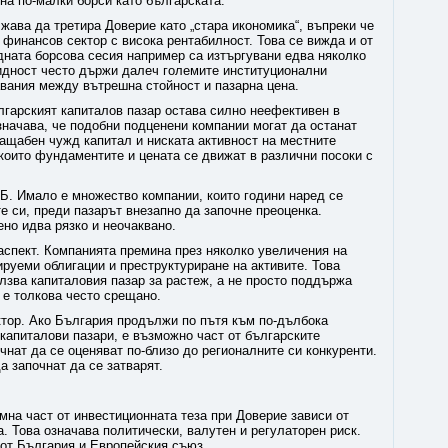
на по-малки борси като българската.
жава да третира Доверие като „стара икономика“, въпреки че
 финансов сектор с висока рентабилност. Това се вижда и от
дната борсова сесия например са изтъргувани едва няколко
идност често държи далеч големите институционални
авания между вътрешна стойност и пазарна цена.
лгарският капиталов пазар остава силно неефективен в
значава, че подобни подценени компании могат да останат
ащабен чужд капитал и ниската активност на местните
 които фундаментите и цената се движат в различни посоки с
Б. Имало е множество компании, които години наред се
те си, преди пазарът внезапно да започне преоценка.
ено идва рязко и неочаквано.
аспект. Компанията премина през няколко увеличения на
ируеми облигации и преструктуриране на активите. Това
лзва капиталовия пазар за растеж, а не просто поддържа
е е толкова често срещано.
тор. Ако България продължи по пътя към по-дълбока
 капиталови пазари, е възможно част от българските
нат да се оценяват по-близо до регионалните си конкуренти.
а започнат да се затварят.
мна част от инвестиционната теза при Доверие зависи от
. Това означава политически, валутен и регулаторен риск.
от България и Европейския съюз.