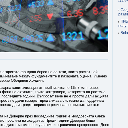
Най-
Сле
раздв
ПИБ
полуг
Schn
ългарската фондова борса не са тези, които растат най-
разминаване между фундаментите и пазарната оценка. Именно
оверие Обединен Холдинг.
пазарна капитализация от приблизително 115.7 млн. евро,
 фона на активите, които контролира, историята на растежа
 последните години. Въпросът вече не е просто дали акцията
ъпросът е дали пазарът продължава системно да подценява
 успяха да изградят сериозно регионално присъствие във
а на Доверие през последните години е молдовската банка
яло профила на холдинга. Преди години Доверие беше
холдинг със смесени участия и ограничена прозрачност. Днес