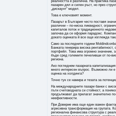
реалността е различна. На практика паз
пазарен дял и силен ръст, но през струк
„дискаунт“ модел.
Това е ключовият момент.
Пазарът в България често поставя значи
различни – по-ниска ликвидност, ограни
капиталов поток и традиционното недов
започва да се оформя парадокс. Компани
докато оценката й все още изглежда так
Само за последните години Moldindconba
Банката генерира висока рентабилност, 
портфейл. Това има огромно значение, 
бъде сред големите печеливши от по-ви
региона.
Ако погледнем пазарната капитализация 
много интересен въпрос. Възможно ли е 
оценка на холдинга?
Точно тук се намира и тезата за потенци
На международните пазари банки с висок
пъти счетоводната си стойност, а поняко
продължават да прилагат значително по
неефективности.
При Доверие има още един важен фактор
агресивна трансформация на групата. К
регионална финансова структура с реал