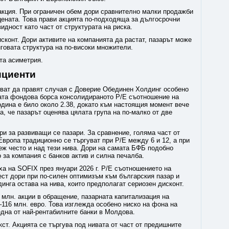
 акция. При ограничен обем дори сравнително малки продажби
цената. Това прави акцията по-подходяща за дългосрочни
идност като част от структурата на риска.
исконт. Дори активите на компанията да растат, пазарът може
говата структура на по-високи множители.
та асиметрия.
ициенти
ват да правят случая с Доверие Обединен Холдинг особено
ата фондова борса консолидираното P/E съотношение на
одина е било около 2.38, докато към настоящия момент вече
а, че пазарът оценява цялата група на по-малко от две
и за развиващи се пазари. За сравнение, голяма част от
Европа традиционно се търгуват при P/E между 6 и 12, а при
еж често и над тези нива. Дори на самата БФБ подобно
за компания с банков актив и силна печалба.
ха на SOFIX през януари 2026 г. P/E съотношението на
ест дори при по-силен оптимизъм към българския пазар и
инга остава на нива, които предполагат сериозен дисконт.
5 млн. акции в обращение, пазарната капитализация на
116 млн. евро. Това изглежда особено ниско на фона на
 една от най-рентабилните банки в Молдова.
кст. Акцията се търгува под нивата от част от предишните