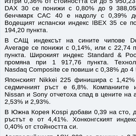
изтри 0,36% от стойността си до 5 950,23
DAX 30 се понижи с 0,80% до 9 388,05
бенчмарк САС 40 е надолу с 0,39% до
Водещият испански индекс IBEX 35 се п
194,20 пункта.
В САЩ индексът на сините чипове Dow
Average се понижи с 0,14%, или с 22,74 п
пункта. Широкият индекс Standard & Poo
промяна при 1 917,76 пункта. Технол
Nasdaq Composite се повиши с 0,38% до 4 
Японският Nikkei 225 финишира с 1,42%
седмичният ръст е 6,8%. Компаниите и
Nissan и Sony отчетоха спад в цените на 
2,53% и 2,93%.
В Южна Корея Kospi добави 0,39 на сто, 
ръстът е от 4,41%. Хонконгският инде
0,40% от стойността си.