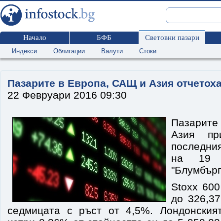
Начало
БФБ
Световни пазари
Индекси
Облигации
Валути
Стоки
Пазарите в Европа, САЩ и Азия отчетох
22 Февруари 2016 09:30
Пазарите
Азия пр
последни
на 19 
"Блумбърг
Stoxx 600
до 326,37
седмицата с ръст от 4,5%. Лондонския