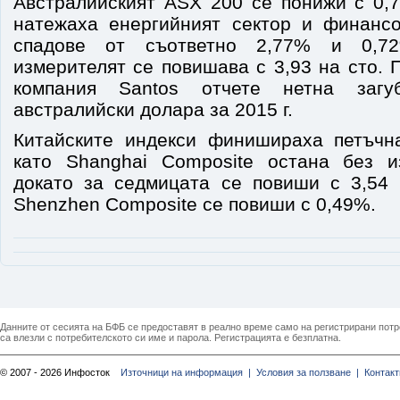
Австралийският ASX 200 се понижи с 0,7
натежаха енергийният сектор и финанс
спадове от съответно 2,77% и 0,7
измерителят се повишава с 3,93 на сто. 
компания Santos отчете нетна заг
австралийски долара за 2015 г.
Китайските индекси финишираха петъчн
като Shanghai Composite остана без и
докато за седмицата се повиши с 3,54 
Shenzhen Composite се повиши с 0,49%.
Данните от сесията на БФБ се предоставят в реално време само на регистрирани потреб
са влезли с потребителското си име и парола. Регистрацията е безплатна.
© 2007 - 2026 Инфосток
Източници на информация |
Условия за ползване |
Контакт